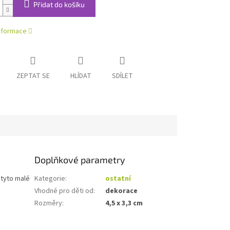
Přidat do košíku
informace
ZEPTAT SE
HLÍDAT
SDÍLET
Doplňkové parametry
 tyto malé
Kategorie
:
ostatní
Vhodné pro děti od
:
dekorace
Rozměry
:
4,5 x 3,3 cm