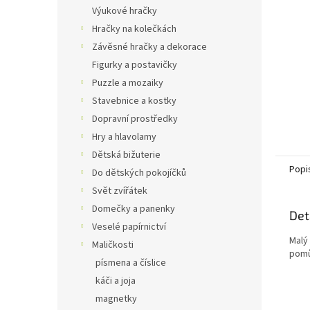
n
Výukové hračky
e
Hračky na kolečkách
l
Závěsné hračky a dekorace
Figurky a postavičky
Puzzle a mozaiky
Stavebnice a kostky
Dopravní prostředky
Hry a hlavolamy
Dětská bižuterie
Popi
Do dětských pokojíčků
Svět zvířátek
Domečky a panenky
Det
Veselé papírnictví
Malý
Maličkosti
pomů
písmena a číslice
káči a joja
magnetky