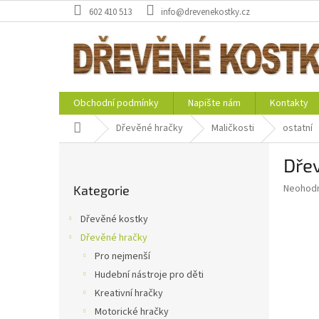
Přejít
602 410 513
info@drevenekostky.cz
na
obsah
Obchodní podmínky
Napište nám
Kontakty
Domů
Dřevěné hračky
Maličkosti
ostatní
P
Dře
o
Přeskočit
s
Průměr
Neohod
Kategorie
kategorie
t
hodnoce
r
produkt
Dřevěné kostky
a
je
Dřevěné hračky
0,0
n
z
Pro nejmenší
n
5
í
Hudební nástroje pro děti
hvězdič
p
Kreativní hračky
a
Motorické hračky