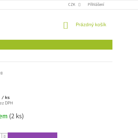
CZK
Přihlášení
NÁKUPNÍ
Prázdný košík
KOŠÍK
38
č
/ ks
bez DPH
dem
(2 ks)