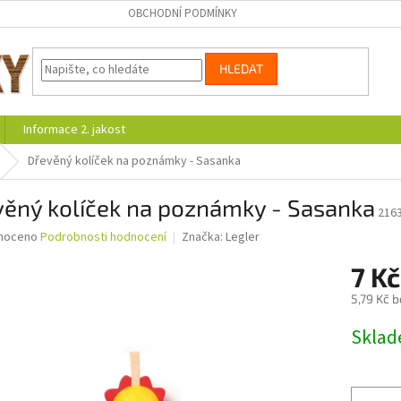
OBCHODNÍ PODMÍNKY
HLEDAT
Informace 2. jakost
Dřevěný kolíček na poznámky - Sasanka
věný kolíček na poznámky - Sasanka
216
né
noceno
Podrobnosti hodnocení
Značka:
Legler
ní
7 K
u
5,79 Kč 
Měrná
Skla
cena:
ek.