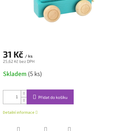
31 Kč
/ ks
25,62 Kč bez DPH
Měrná
Skladem
(5 ks)
cena:
Přidat do košíku
Detailní informace