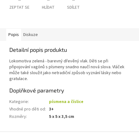
ZEPTAT SE
HLÍDAT
SDÍLET
Popis
Diskuze
Detailní popis produktu
Lokomotiva zelená - barevný dřevěný vlak. Děti se při
připojování vagónů s písmeny snadno naučí nová slova. Vláček
může také sloužit jako netradiční způsob vyznání lásky nebo
gratulace.
Doplňkové parametry
Kategorie
:
písmena a číslice
Vhodné pro děti od
:
3+
Rozměry
:
5 x 5 x 3,5 cm
Z