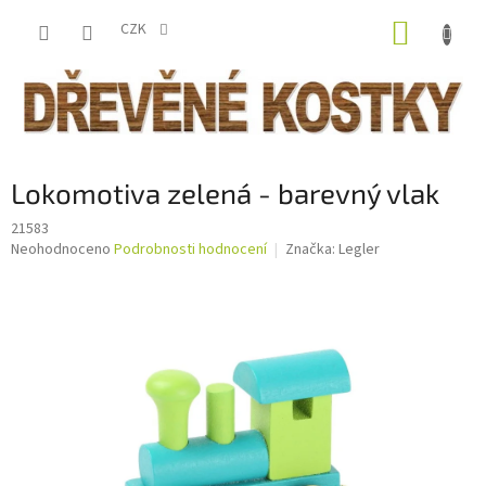
Přejít
NÁKUP
na
CZK
obsah
KOŠÍK
Lokomotiva zelená - barevný vlak
21583
Průměrné
Neohodnoceno
Podrobnosti hodnocení
Značka:
Legler
hodnocení
produktu
je
0,0
z
5
hvězdiček.