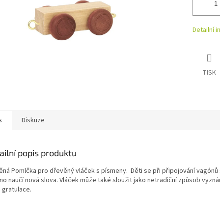
Detailní 
TISK
s
Diskuze
ailní popis produktu
ěná Pomlčka pro dřevěný vláček s písmeny. Děti se při připojování vagónů
no naučí nová slova. Vláček může také sloužit jako netradiční způsob vyznán
 gratulace.