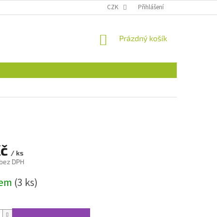
CZK
Přihlášení
NÁKUPNÍ
Prázdný košík
KOŠÍK
Kč
/ ks
 bez DPH
dem
(3 ks)