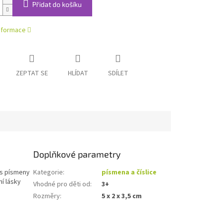
Přidat do košíku
informace
ZEPTAT SE
HLÍDAT
SDÍLET
Doplňkové parametry
 s písmeny
Kategorie
:
písmena a číslice
í lásky
Vhodné pro děti od
:
3+
Rozměry
:
5 x 2 x 3,5 cm