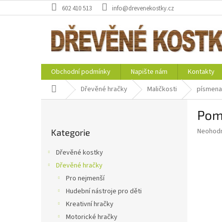
Přejít
602 410 513
info@drevenekostky.cz
na
obsah
Obchodní podmínky
Napište nám
Kontakty
Domů
Dřevěné hračky
Maličkosti
písmena 
P
Poml
o
Přeskočit
s
Průměr
Neohod
Kategorie
kategorie
t
hodnoce
r
produkt
Dřevěné kostky
a
je
Dřevěné hračky
0,0
n
z
Pro nejmenší
n
5
í
Hudební nástroje pro děti
hvězdič
p
Kreativní hračky
a
Motorické hračky