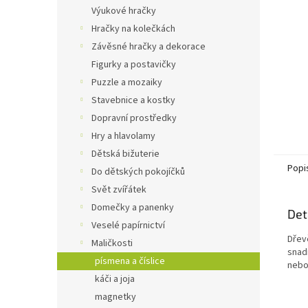
n
Výukové hračky
e
Hračky na kolečkách
l
Závěsné hračky a dekorace
Figurky a postavičky
Puzzle a mozaiky
Stavebnice a kostky
Dopravní prostředky
Hry a hlavolamy
Dětská bižuterie
Popi
Do dětských pokojíčků
Svět zvířátek
Domečky a panenky
Det
Veselé papírnictví
Dřev
Maličkosti
snad
písmena a číslice
nebo
káči a joja
magnetky