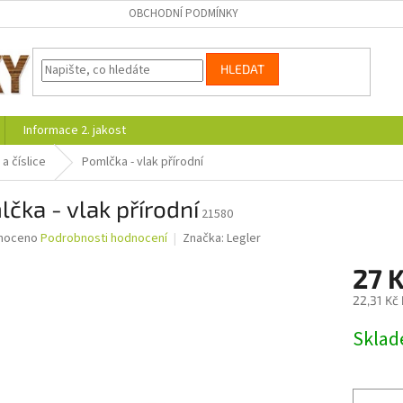
OBCHODNÍ PODMÍNKY
HLEDAT
Informace 2. jakost
a číslice
Pomlčka - vlak přírodní
čka - vlak přírodní
21580
né
noceno
Podrobnosti hodnocení
Značka:
Legler
ní
27 
u
22,31 Kč
Měrná
Skla
cena:
ek.