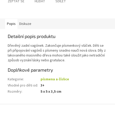
ZEPTAT SE
HLÍDAT
SDÍLET
Popis
Diskuze
Detailní popis produktu
Dřevěný zadní vagónek. Zakončuje písmenkový vláček. Děti se
při připojování vagónů s písmeny snadno naučí nová slova. Díly z
lakovaného masivního dřeva mohou také sloužit jako netradiční
způsob vyznání lásky nebo gratulace.
Doplňkové parametry
Kategorie
:
písmena a číslice
Vhodné pro děti od
:
3+
Rozměry
:
5 x 5 x 3,5 cm
Z
á