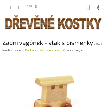
Přejít
NÁKUP
na
CZK
obsah
KOŠÍK
Zadní vagónek - vlak s písmenky
21527
Průměrné
Neohodnoceno
Podrobnosti hodnocení
Značka:
Legler
hodnocení
produktu
je
0,0
z
5
hvězdiček.