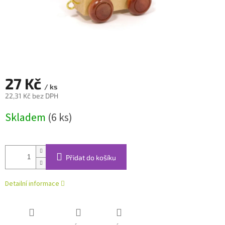
27 Kč
/ ks
22,31 Kč bez DPH
Měrná
Skladem
(6 ks)
cena:
Přidat do košíku
Detailní informace