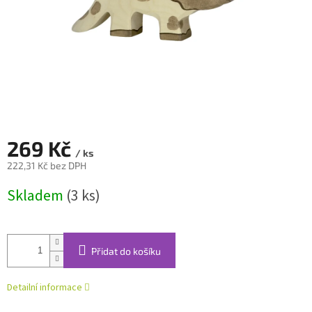
269 Kč
/ ks
222,31 Kč bez DPH
Měrná
Skladem
(3 ks)
cena:
Přidat do košíku
Detailní informace