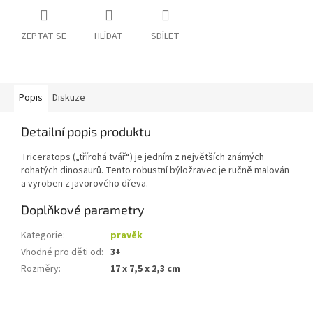
ZEPTAT SE
HLÍDAT
SDÍLET
Popis
Diskuze
Detailní popis produktu
Triceratops („třírohá tvář“) je jedním z největších známých
rohatých dinosaurů. Tento robustní býložravec je ručně malován
a vyroben z javorového dřeva.
Doplňkové parametry
Kategorie
:
pravěk
Vhodné pro děti od
:
3+
Rozměry
:
17 x 7,5 x 2,3 cm
Z