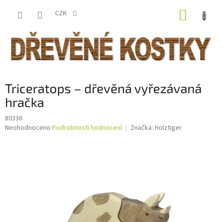
Přejít
NÁKUP
na
CZK
obsah
KOŠÍK
Triceratops – dřevěná vyřezávaná
hračka
80336
Průměrné
Neohodnoceno
Podrobnosti hodnocení
Značka:
Holztiger
hodnocení
produktu
je
0,0
z
5
hvězdiček.