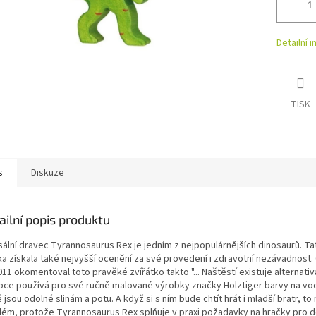
Detailní 
TISK
s
Diskuze
ailní popis produktu
sální dravec Tyrannosaurus Rex je jedním z nejpopulárnějších dinosaurů. T
ka získala také nejvyšší ocenění za své provedení i zdravotní nezávadnost.
11 okomentoval toto pravěké zvířátko takto "... Naštěstí existuje alternati
bce používá pro své ručně malované výrobky značky Holztiger barvy na vod
 jsou odolné slinám a potu. A když si s ním bude chtít hrát i mladší bratr, to 
lém, protože Tyrannosaurus Rex splňuje v praxi požadavky na hračky pro dě