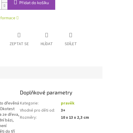
Přidat do košíku
informace
ZEPTAT SE
HLÍDAT
SDÍLET
Doplňkové parametry
ato dřevěná
Kategorie
:
pravěk
 Ökotest
Vhodné pro děti od
:
3+
va ze dřeva,
Rozměry
:
10 x 13 x 2,3 cm
ní bázi,
není
ti do tří