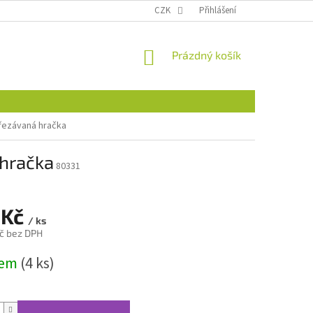
CZK
Přihlášení
NÁKUPNÍ
Prázdný košík
KOŠÍK
řezávaná hračka
 hračka
80331
 Kč
/ ks
č bez DPH
dem
(4 ks)