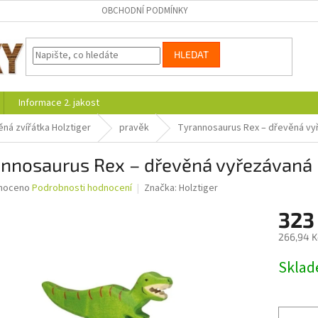
OBCHODNÍ PODMÍNKY
HLEDAT
Informace 2. jakost
ná zvířátka Holztiger
pravěk
Tyrannosaurus Rex – dřevěná vy
annosaurus Rex – dřevěná vyřezávaná
né
noceno
Podrobnosti hodnocení
Značka:
Holztiger
ní
323
u
266,94 K
Měrná
Skla
cena:
ek.