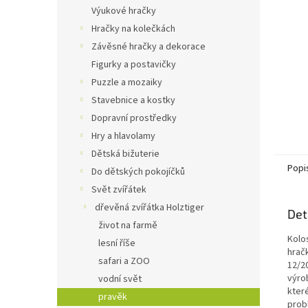
n
Výukové hračky
e
Hračky na kolečkách
l
Závěsné hračky a dekorace
Figurky a postavičky
Puzzle a mozaiky
Stavebnice a kostky
Dopravní prostředky
Hry a hlavolamy
Dětská bižuterie
Popi
Do dětských pokojíčků
Svět zvířátek
dřevěná zvířátka Holztiger
Det
život na farmě
Kolo
lesní říše
hrač
safari a ZOO
12/20
výro
vodní svět
které
pravěk
prob