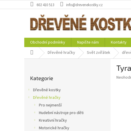
Přejít
602 410 513
info@drevenekostky.cz
na
obsah
Obchodní podmínky
Napište nám
Kontakty
Domů
Dřevěné hračky
Svět zvířátek
dřevě
P
Tyr
o
Přeskočit
s
Průměr
Neohod
Kategorie
kategorie
t
hodnoce
r
produkt
Dřevěné kostky
a
je
Dřevěné hračky
0,0
n
z
Pro nejmenší
n
5
í
Hudební nástroje pro děti
hvězdič
p
Kreativní hračky
a
Motorické hračky