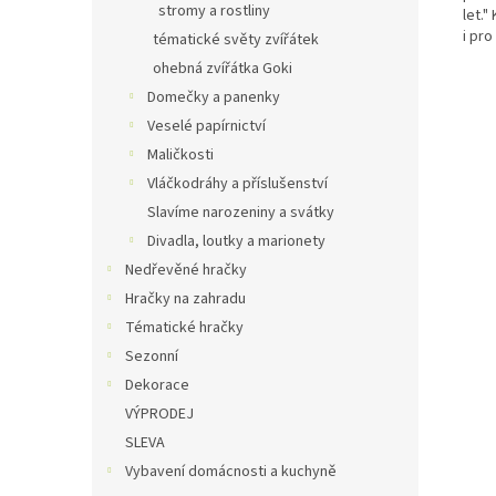
stromy a rostliny
let.
i pro
tématické světy zvířátek
ohebná zvířátka Goki
Domečky a panenky
Veselé papírnictví
Maličkosti
Vláčkodráhy a příslušenství
Slavíme narozeniny a svátky
Divadla, loutky a marionety
Nedřevěné hračky
Hračky na zahradu
Tématické hračky
Sezonní
Dekorace
VÝPRODEJ
SLEVA
Vybavení domácnosti a kuchyně