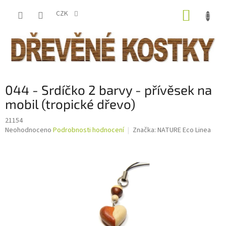
Přejít
NÁKUP
na
CZK
obsah
KOŠÍK
044 - Srdíčko 2 barvy - přívěsek na
mobil (tropické dřevo)
21154
Průměrné
Neohodnoceno
Podrobnosti hodnocení
Značka:
NATURE Eco Linea
hodnocení
produktu
je
0,0
z
5
hvězdiček.