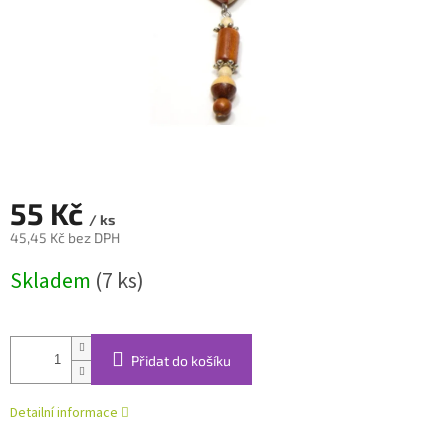
55 Kč
/ ks
45,45 Kč bez DPH
Měrná
Skladem
(7 ks)
cena:
Přidat do košíku
Detailní informace