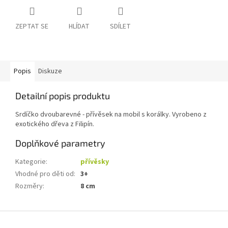
ZEPTAT SE
HLÍDAT
SDÍLET
Popis
Diskuze
Detailní popis produktu
Srdíčko dvoubarevné - přívěsek na mobil s korálky. Vyrobeno z
exotického dřeva z Filipín.
Doplňkové parametry
Kategorie
:
přívěsky
Vhodné pro děti od
:
3+
Rozměry
:
8 cm
Z
á