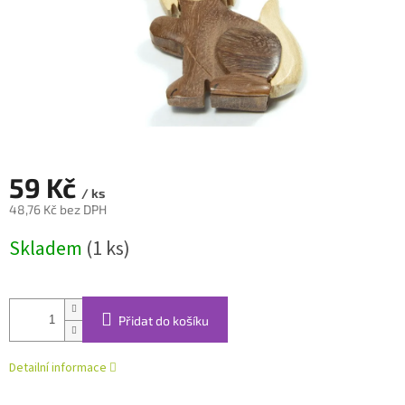
59 Kč
/ ks
48,76 Kč bez DPH
Měrná
Skladem
(1 ks)
cena:
Přidat do košíku
Detailní informace