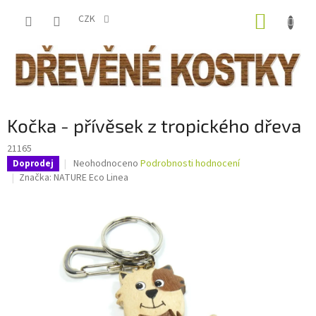
Přejít
NÁKUP
na
CZK
obsah
KOŠÍK
Kočka - přívěsek z tropického dřeva
21165
Průměrné
Neohodnoceno
Podrobnosti hodnocení
Doprodej
hodnocení
Značka:
NATURE Eco Linea
produktu
je
0,0
z
5
hvězdiček.