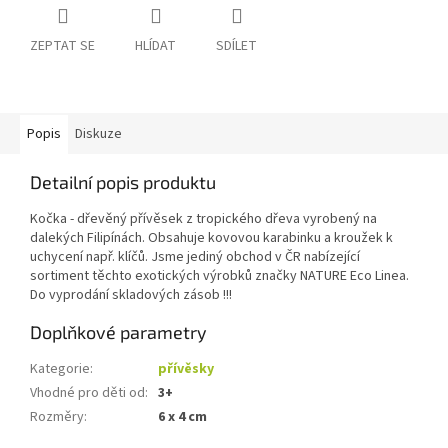
ZEPTAT SE
HLÍDAT
SDÍLET
Popis
Diskuze
Detailní popis produktu
Kočka - dřevěný přívěsek z tropického dřeva vyrobený na
dalekých Filipínách. Obsahuje kovovou karabinku a kroužek k
uchycení např. klíčů. Jsme jediný obchod v ČR nabízející
sortiment těchto exotických výrobků značky NATURE Eco Linea.
Do vyprodání skladových zásob !!!
Doplňkové parametry
Kategorie
:
přívěsky
Vhodné pro děti od
:
3+
Rozměry
:
6 x 4 cm