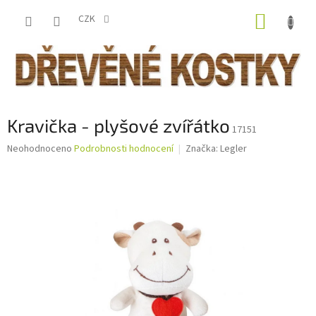
Přejít
NÁKUP
na
CZK
obsah
KOŠÍK
Kravička - plyšové zvířátko
17151
Průměrné
Neohodnoceno
Podrobnosti hodnocení
Značka:
Legler
hodnocení
produktu
je
0,0
z
5
hvězdiček.