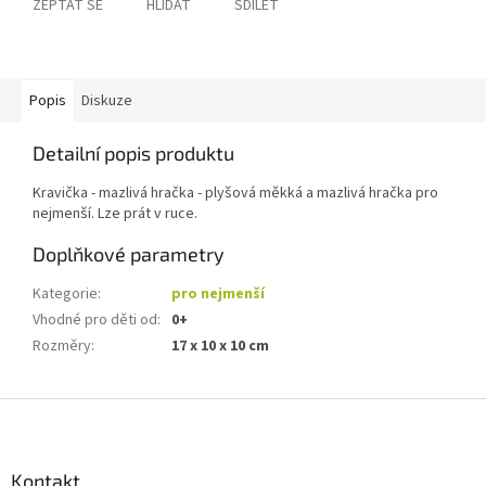
ZEPTAT SE
HLÍDAT
SDÍLET
Popis
Diskuze
Detailní popis produktu
Kravička - mazlivá hračka - plyšová měkká a mazlivá hračka pro
nejmenší. Lze prát v ruce.
Doplňkové parametry
Kategorie
:
pro nejmenší
Vhodné pro děti od
:
0+
Rozměry
:
17 x 10 x 10 cm
Z
á
p
a
Kontakt