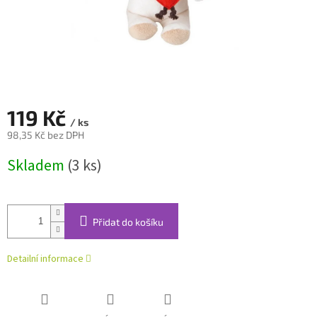
119 Kč
/ ks
98,35 Kč bez DPH
Měrná
Skladem
(3 ks)
cena:
Přidat do košíku
Detailní informace