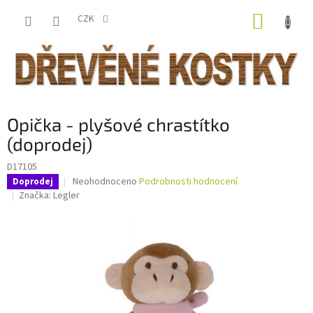
Přejít
NÁKUP
na
CZK
obsah
KOŠÍK
Opička - plyšové chrastítko
(doprodej)
D17105
Průměrné
Neohodnoceno
Podrobnosti hodnocení
Doprodej
hodnocení
Značka:
Legler
produktu
je
0,0
z
5
hvězdiček.