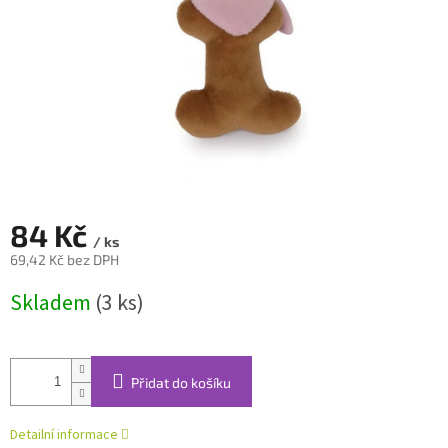
84 Kč
/ ks
69,42 Kč bez DPH
Měrná
Skladem
(3 ks)
cena:
Přidat do košíku
Detailní informace