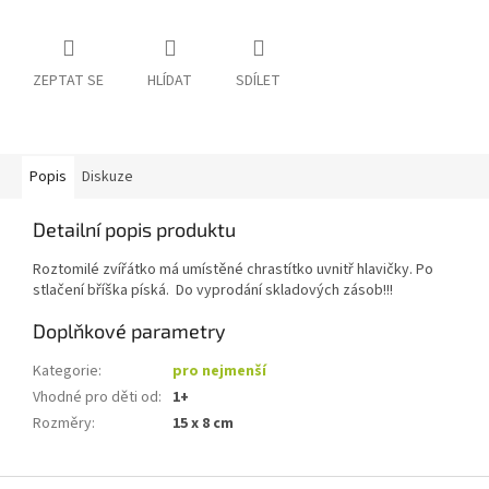
ZEPTAT SE
HLÍDAT
SDÍLET
Popis
Diskuze
Detailní popis produktu
Roztomilé zvířátko má umístěné chrastítko uvnitř hlavičky. Po
stlačení bříška píská. Do vyprodání skladových zásob!!!
Doplňkové parametry
Kategorie
:
pro nejmenší
Vhodné pro děti od
:
1+
Rozměry
:
15 x 8 cm
Z