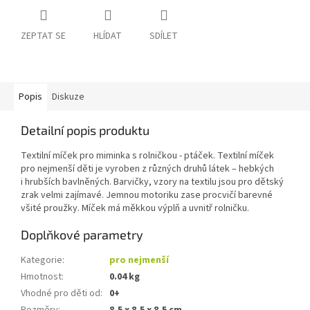
ZEPTAT SE
HLÍDAT
SDÍLET
Popis
Diskuze
Detailní popis produktu
Textilní míček pro miminka s rolničkou - ptáček. Textilní míček
pro nejmenší děti je vyroben z různých druhů látek – hebkých
i hrubších bavlněných. Barvičky, vzory na textilu jsou pro dětský
zrak velmi zajímavé. Jemnou motoriku zase procvičí barevné
všité proužky. Míček má měkkou výplň a uvnitř rolničku.
Doplňkové parametry
Kategorie
:
pro nejmenší
Hmotnost
:
0.04 kg
Vhodné pro děti od
:
0+