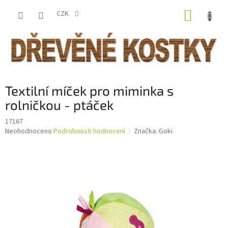
Přejít
NÁKUP
na
CZK
obsah
KOŠÍK
Textilní míček pro miminka s
rolničkou - ptáček
17167
Průměrné
Neohodnoceno
Podrobnosti hodnocení
Značka:
Goki
hodnocení
produktu
je
0,0
z
5
hvězdiček.