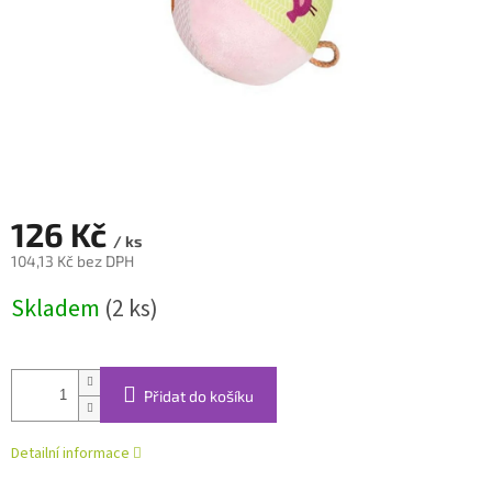
126 Kč
/ ks
104,13 Kč bez DPH
Měrná
Skladem
(2 ks)
cena:
Přidat do košíku
Detailní informace