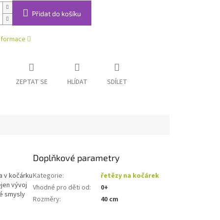
Přidat do košíku
informace
ZEPTAT SE
HLÍDAT
SDÍLET
Doplňkové parametry
a v kočárku
Kategorie
:
řetězy na kočárek
jen vývoj
Vhodné pro děti od
:
0+
vé smysly
Rozměry
:
40 cm