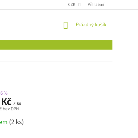
CZK
Přihlášení
NÁKUPNÍ
Prázdný košík
KOŠÍK
–6 %
 Kč
/ ks
č bez DPH
dem
(2 ks)