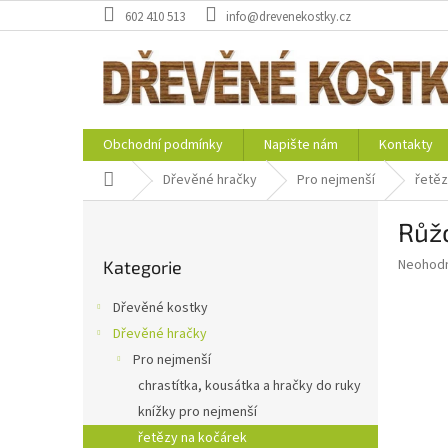
Přejít
602 410 513
info@drevenekostky.cz
na
obsah
Obchodní podmínky
Napište nám
Kontakty
Domů
Dřevěné hračky
Pro nejmenší
řetěz
P
Růžo
o
Přeskočit
s
Průměr
Neohod
Kategorie
kategorie
t
hodnoce
r
produkt
Dřevěné kostky
a
je
Dřevěné hračky
0,0
n
z
Pro nejmenší
n
5
í
chrastítka, kousátka a hračky do ruky
hvězdič
p
knížky pro nejmenší
a
řetězy na kočárek