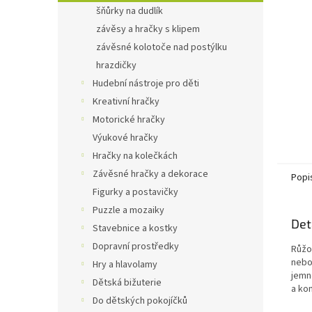
n
šňůrky na dudlík
e
závěsy a hračky s klipem
l
závěsné kolotoče nad postýlku
hrazdičky
Hudební nástroje pro děti
Kreativní hračky
Motorické hračky
Výukové hračky
Hračky na kolečkách
Závěsné hračky a dekorace
Popi
Figurky a postavičky
Puzzle a mozaiky
Det
Stavebnice a kostky
Dopravní prostředky
Růžo
nebo
Hry a hlavolamy
jemn
Dětská bižuterie
a ko
Do dětských pokojíčků