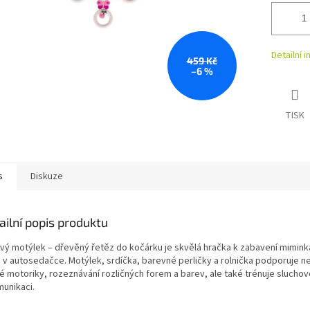
Detailní 
459 Kč
–6 %
TISK
s
Diskuze
ailní popis produktu
vý motýlek – dřevěný řetěz do kočárku je skvělá hračka k zabavení mimink
 v autosedačce. Motýlek, srdíčka, barevné perličky a rolnička podporuje ne
é motoriky, rozeznávání rozličných forem a barev, ale také trénuje slucho
munikaci.