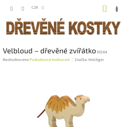
Přejít
NÁKUP
na
CZK
obsah
KOŠÍK
Velbloud – dřevěné zvířátko
80164
Průměrné
Neohodnoceno
Podrobnosti hodnocení
Značka:
Holztiger
hodnocení
produktu
je
0,0
z
5
hvězdiček.