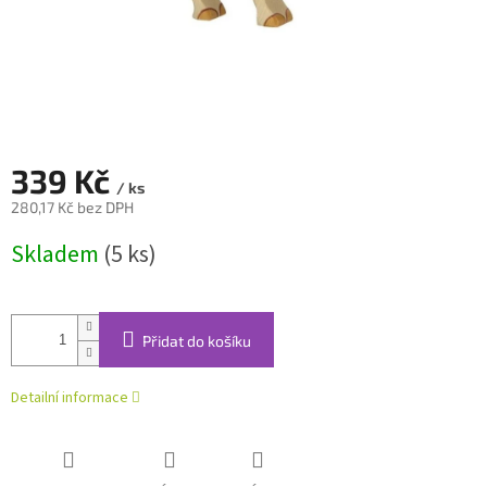
339 Kč
/ ks
280,17 Kč bez DPH
Měrná
Skladem
(5 ks)
cena:
Přidat do košíku
Detailní informace