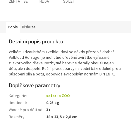
ZEPTAT SE
HLÍDAT
SDÍLET
Popis
Diskuze
Detailní popis produktu
Velkému dvouhrbému velbloudovi se někdy přezdívá drabař.
Velbloud Holztiger je mohutné dřevěné zvířátko vyřezané
z javorového dřeva. Nezbytné barevné detaily okouzlí nejen
děti, ale i dospělé. Ruční práce, barvy na vodní bázi odolné proti
působení slin a potu, odpovídá evropským normám DIN EN 71
Doplňkové parametry
Kategorie
:
safari a ZOO
Hmotnost
:
0.23 kg
Vhodné pro děti od
:
3+
Rozměry
:
18 x 13,5 x 2,8 cm