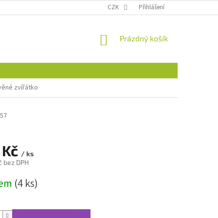
CZK
Přihlášení
NÁKUPNÍ
Prázdný košík
KOŠÍK
evěné zvířátko
57
 Kč
/ ks
č bez DPH
dem
(4 ks)