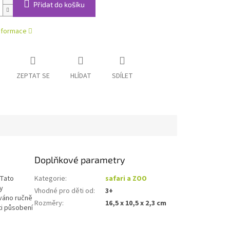
Přidat do košíku
informace
ZEPTAT SE
HLÍDAT
SDÍLET
Doplňkové parametry
 Tato
Kategorie
:
safari a ZOO
y
Vhodné pro děti od
:
3+
ováno ručně
Rozměry
:
16,5 x 10,5 x 2,3 cm
ti působení