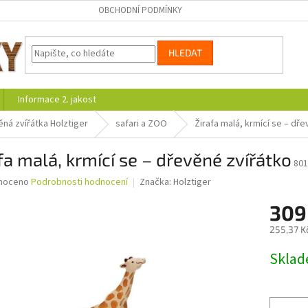
OBCHODNÍ PODMÍNKY
HLEDAT
Informace 2. jakost
ná zvířátka Holztiger
safari a ZOO
Žirafa malá, krmící se – dř
fa malá, krmící se – dřevěné zvířátko
801
né
noceno
Podrobnosti hodnocení
Značka:
Holztiger
ní
309
u
255,37 K
Měrná
Skla
cena:
ek.