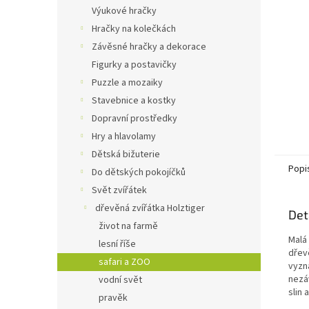
n
Výukové hračky
e
Hračky na kolečkách
l
Závěsné hračky a dekorace
Figurky a postavičky
Puzzle a mozaiky
Stavebnice a kostky
Dopravní prostředky
Hry a hlavolamy
Dětská bižuterie
Popi
Do dětských pokojíčků
Svět zvířátek
dřevěná zvířátka Holztiger
Det
život na farmě
Malá
lesní říše
dřev
safari a ZOO
vyzn
nezá
vodní svět
slin
pravěk