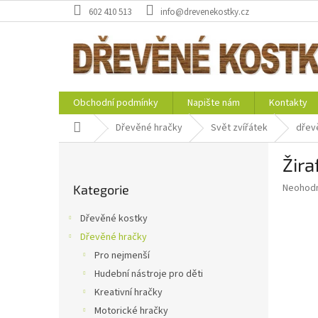
Přejít
602 410 513
info@drevenekostky.cz
na
obsah
Obchodní podmínky
Napište nám
Kontakty
Domů
Dřevěné hračky
Svět zvířátek
dřevě
P
Žira
o
Přeskočit
s
Průměr
Neohod
Kategorie
kategorie
t
hodnoce
r
produkt
Dřevěné kostky
a
je
Dřevěné hračky
0,0
n
z
Pro nejmenší
n
5
í
Hudební nástroje pro děti
hvězdič
p
Kreativní hračky
a
Motorické hračky