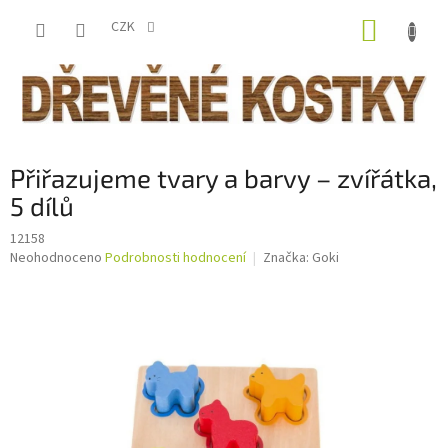
Přejít
NÁKUP
na
CZK
obsah
KOŠÍK
Přiřazujeme tvary a barvy – zvířátka,
5 dílů
12158
Průměrné
Neohodnoceno
Podrobnosti hodnocení
Značka:
Goki
hodnocení
produktu
je
0,0
z
5
hvězdiček.