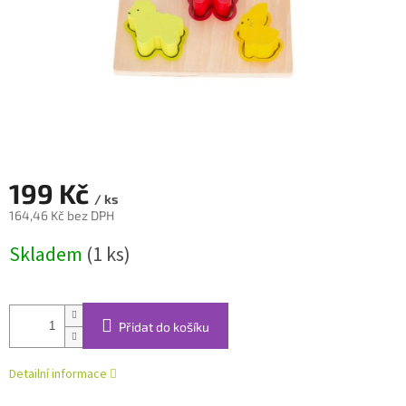
199 Kč
/ ks
164,46 Kč bez DPH
Měrná
Skladem
(1 ks)
cena:
Přidat do košíku
Detailní informace