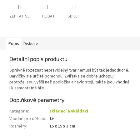
ZEPTAT SE
HLÍDAT
SDÍLET
Popis
Diskuze
Detailní popis produktu
Správně rozeznat nepravidelný tvar nemusí být tak jednoduché.
Barvičky ale určitě pomohou. Zvířátka se dobře uchopují,
protože jsou vyšší než podložka a navíc stojí, takže jsou vhodné
i k samostatné hře.
Doplňkové parametry
Kategorie
:
skládací a vkládací
Vhodné pro děti od
:
1+
Rozměry
:
15 x 15 x 3 cm