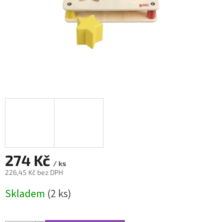
274 Kč
/ ks
226,45 Kč bez DPH
Měrná
Skladem
(2 ks)
cena: