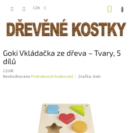
Přejít
NÁKUP
na
CZK
obsah
KOŠÍK
Goki Vkládačka ze dřeva – Tvary, 5
dílů
12168
Průměrné
Neohodnoceno
Podrobnosti hodnocení
Značka:
Goki
hodnocení
produktu
je
0,0
z
5
hvězdiček.