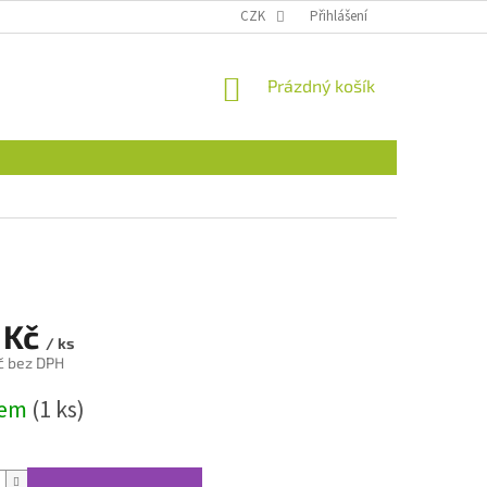
CZK
Přihlášení
NÁKUPNÍ
Prázdný košík
KOŠÍK
 Kč
/ ks
č bez DPH
dem
(1 ks)