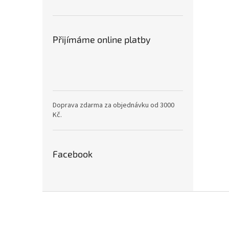
Přijímáme online platby
Doprava zdarma za objednávku od 3000
Kč.
Facebook
Z
á
p