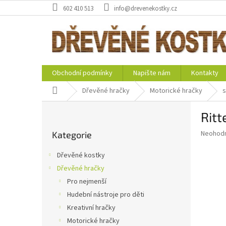
Přejít
602 410 513
info@drevenekostky.cz
na
obsah
Obchodní podmínky
Napište nám
Kontakty
Domů
Dřevěné hračky
Motorické hračky
s
P
Ritt
o
Přeskočit
s
Průměr
Neohod
Kategorie
kategorie
t
hodnoce
r
produkt
Dřevěné kostky
a
je
Dřevěné hračky
0,0
n
z
Pro nejmenší
n
5
í
Hudební nástroje pro děti
hvězdič
p
Kreativní hračky
a
Motorické hračky