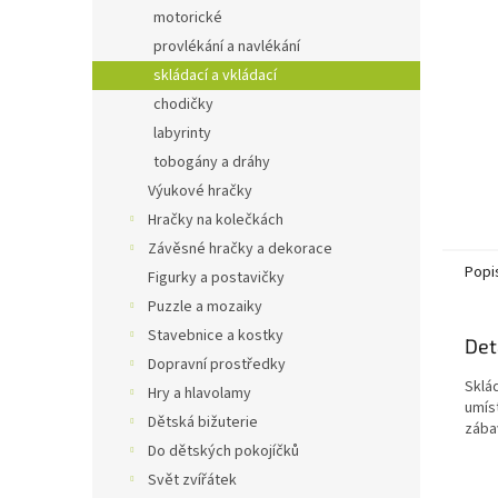
n
motorické
e
provlékání a navlékání
l
skládací a vkládací
chodičky
labyrinty
tobogány a dráhy
Výukové hračky
Hračky na kolečkách
Závěsné hračky a dekorace
Popi
Figurky a postavičky
Puzzle a mozaiky
Stavebnice a kostky
Det
Dopravní prostředky
Sklá
Hry a hlavolamy
umís
Dětská bižuterie
zába
Do dětských pokojíčků
Svět zvířátek