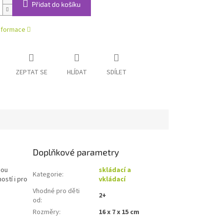
Přidat do košíku
informace
ZEPTAT SE
HLÍDAT
SDÍLET
Doplňkové parametry
sou
skládací a
Kategorie
:
stí i pro
vkládací
Vhodné pro děti
2+
od
:
Rozměry
:
16 x 7 x 15 cm