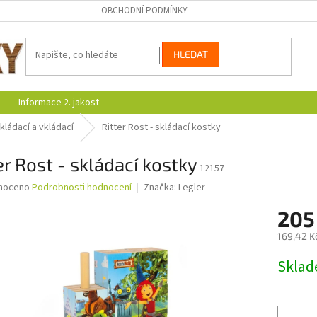
OBCHODNÍ PODMÍNKY
HLEDAT
Informace 2. jakost
kládací a vkládací
Ritter Rost - skládací kostky
er Rost - skládací kostky
12157
né
noceno
Podrobnosti hodnocení
Značka:
Legler
ní
205
u
169,42 K
Měrná
Skla
cena:
ek.