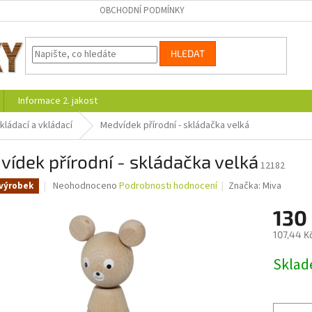
OBCHODNÍ PODMÍNKY
HLEDAT
Informace 2. jakost
kládací a vkládací
Medvídek přírodní - skládačka velká
ídek přírodní - skládačka velká
12182
Průměrné
Neohodnoceno
Podrobnosti hodnocení
Značka:
Miva
výrobek
hodnocení
produktu
130
je
107,44 K
0,0
z
Měrná
Skla
5
cena:
hvězdiček.