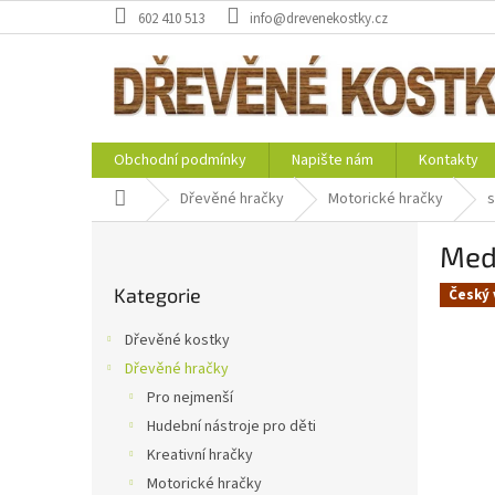
Přejít
602 410 513
info@drevenekostky.cz
na
obsah
Obchodní podmínky
Napište nám
Kontakty
Domů
Dřevěné hračky
Motorické hračky
s
P
Medv
o
Přeskočit
s
Kategorie
kategorie
Český 
t
r
Dřevěné kostky
a
Dřevěné hračky
n
Pro nejmenší
n
í
Hudební nástroje pro děti
p
Kreativní hračky
a
Motorické hračky