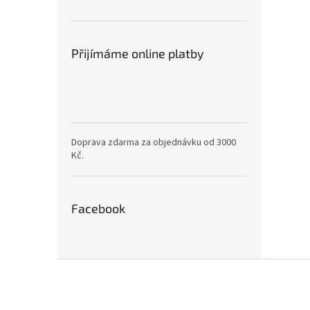
Přijímáme online platby
Doprava zdarma za objednávku od 3000
Kč.
Facebook
Z
á
p