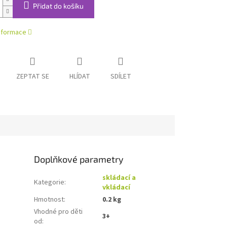
Přidat do košíku
informace
ZEPTAT SE
HLÍDAT
SDÍLET
Doplňkové parametry
skládací a
Kategorie
:
vkládací
Hmotnost
:
0.2 kg
Vhodné pro děti
3+
od
: