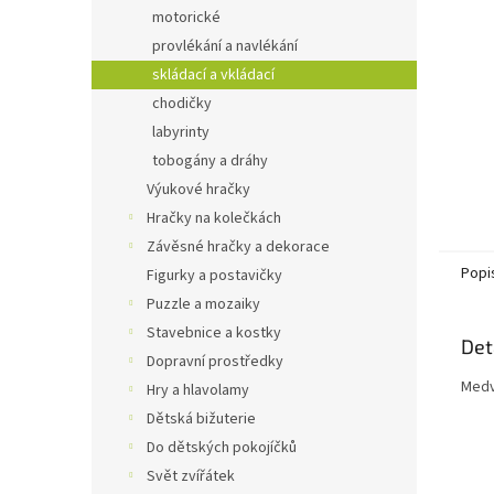
n
motorické
e
provlékání a navlékání
l
skládací a vkládací
chodičky
labyrinty
tobogány a dráhy
Výukové hračky
Hračky na kolečkách
Závěsné hračky a dekorace
Popi
Figurky a postavičky
Puzzle a mozaiky
Stavebnice a kostky
Det
Dopravní prostředky
Medv
Hry a hlavolamy
Dětská bižuterie
Do dětských pokojíčků
Svět zvířátek