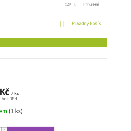
CZK
Přihlášení
NÁKUPNÍ
Prázdný košík
KOŠÍK
 Kč
/ ks
č bez DPH
dem
(1 ks)