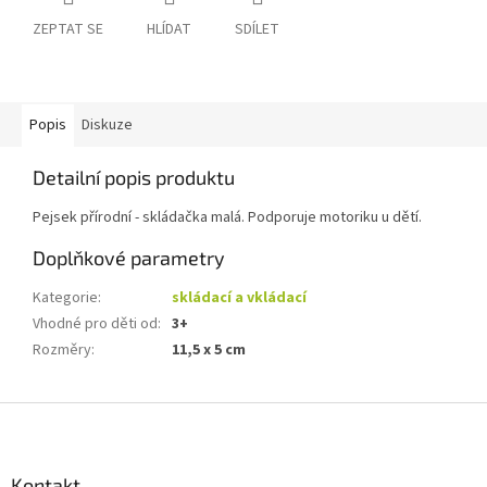
ZEPTAT SE
HLÍDAT
SDÍLET
Popis
Diskuze
Detailní popis produktu
Pejsek přírodní - skládačka malá. Podporuje motoriku u dětí.
Doplňkové parametry
Kategorie
:
skládací a vkládací
Vhodné pro děti od
:
3+
Rozměry
:
11,5 x 5 cm
Z
á
p
a
Kontakt