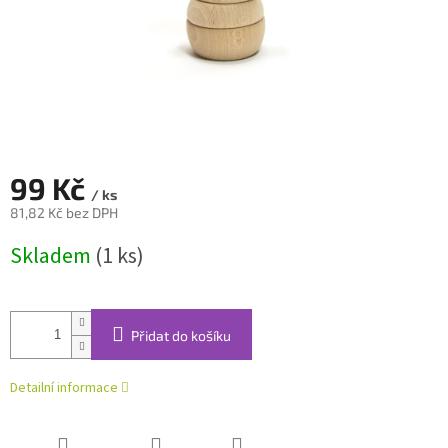
99 Kč
/ ks
81,82 Kč bez DPH
Měrná
Skladem
(1 ks)
cena:
Přidat do košíku
Detailní informace