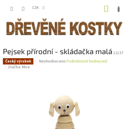
Přejít
NÁKUP
na
CZK
obsah
KOŠÍK
Pejsek přírodní - skládačka malá
12137
Průměrné
Neohodnoceno
Podrobnosti hodnocení
Český výrobek
hodnocení
Značka:
Miva
produktu
je
0,0
z
5
hvězdiček.