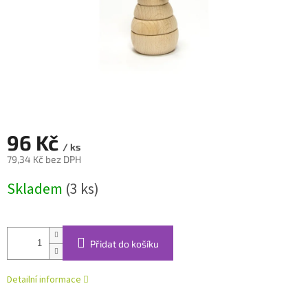
96 Kč
/ ks
79,34 Kč bez DPH
Měrná
Skladem
(3 ks)
cena:
Přidat do košíku
Detailní informace