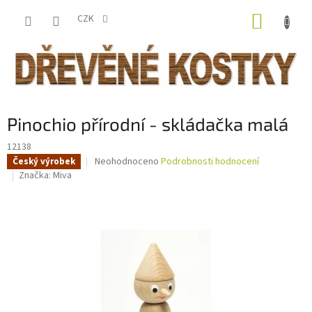
Přejít
NÁKUP
na
CZK
obsah
KOŠÍK
Pinochio přírodní - skládačka malá
12138
Průměrné
Neohodnoceno
Podrobnosti hodnocení
Český výrobek
hodnocení
Značka:
Miva
produktu
je
0,0
z
5
hvězdiček.