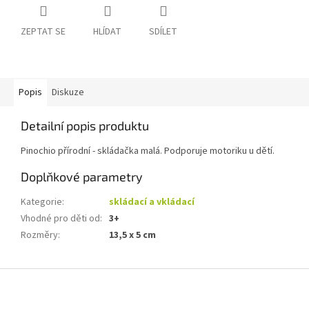
ZEPTAT SE
HLÍDAT
SDÍLET
Popis
Diskuze
Detailní popis produktu
Pinochio přírodní - skládačka malá. Podporuje motoriku u dětí.
Doplňkové parametry
Kategorie
:
skládací a vkládací
Vhodné pro děti od
:
3+
Rozměry
:
13,5 x 5 cm
Z
á
p