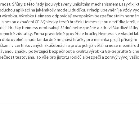
rnost. Šňůry z této řady jsou vybaveny unikátním mechanismem Easy-fix, kte
oduchou aplikaci na jakémkoliv modelu dudlíku. Princip upevnění je vždy vy
u výrobku. Výrobky Heimess odpovídají evropským bezpečnostním normá
1 a nesou označení CE. Výsledky testů hraček Heimess jsou nezřídka lepší,
dují. Hračky Heimess neobsahují žádné nebezpečné a zdraví škodlivé látky
chemické zůstatky. Firma pravidelně prověřuje hračky Heimess ve vlastní lab
a dobrovolně a nadstandardně nechává hračky pro miminka projít přísnými
škami v certifikovaných zkušebnách a proto jich již většina nese mezinár
návanou značku potvrzující bezpečnost a kvalitu výrobku GS-Geprüfte Siche
ečnost testována. To vše pro jistotu rodičů a bezpečí a zdravý vývoj Vašic