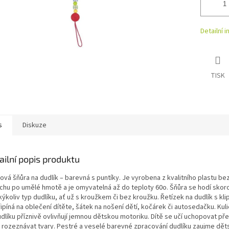
Detailní 
TISK
s
Diskuze
ailní popis produktu
ová šňůra na dudlík – barevná s puntíky. Je vyrobena z kvalitního plastu be
chu po umělé hmotě a je omyvatelná až do teploty 60o. Šňůra se hodí skor
kýkoliv typ dudlíku, ať už s kroužkem či bez kroužku. Řetízek na dudlík s kl
ipíná na oblečení dítěte, šátek na nošení dětí, kočárek či autosedačku. Kuli
udlíku příznivě ovlivňují jemnou dětskou motoriku. Dítě se učí uchopovat p
, rozeznávat tvary. Pestré a veselé barevné zpracování dudlíku zaujme dě