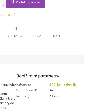
Přidat do košíku
informace
ZEPTAT SE
HLÍDAT
SDÍLET
Doplňkové parametry
z typického
Kategorie
:
šňůrky na dudlík
o
Vhodné pro děti od
:
0+
ipsem
Rozměry
:
17 cm
čky a tvary
ředměty do
tskou