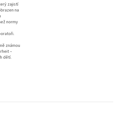
rý zajistí
obrazen na
m
 než normy
oratoři.
odně známou
rheit –
h dětí.