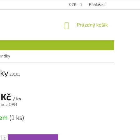
CZK
Přihlášení
NÁKUPNÍ
Prázdný košík
KOŠÍK
untíky
íky
29101
 Kč
/ ks
č bez DPH
dem
(1 ks)