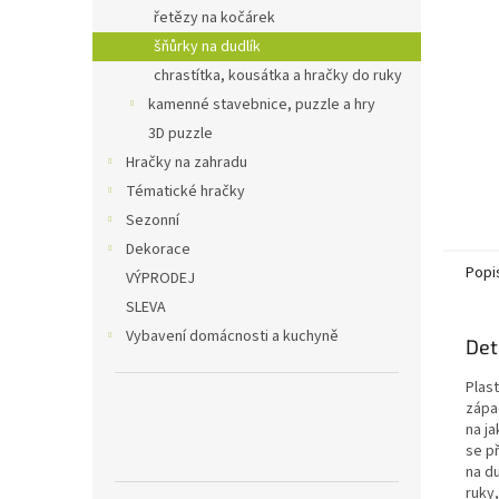
n
řetězy na kočárek
e
šňůrky na dudlík
l
chrastítka, kousátka a hračky do ruky
kamenné stavebnice, puzzle a hry
3D puzzle
Hračky na zahradu
Tématické hračky
Sezonní
Dekorace
Popi
VÝPRODEJ
SLEVA
Vybavení domácnosti a kuchyně
Det
Plast
zápa
na ja
se př
na d
ruky