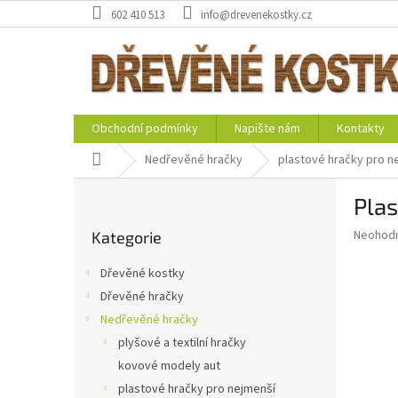
Přejít
602 410 513
info@drevenekostky.cz
na
obsah
Obchodní podmínky
Napište nám
Kontakty
Domů
Nedřevěné hračky
plastové hračky pro n
P
Plas
o
Přeskočit
s
Průměr
Neohod
Kategorie
kategorie
t
hodnoce
r
produkt
Dřevěné kostky
a
je
Dřevěné hračky
0,0
n
z
Nedřevěné hračky
n
5
í
plyšové a textilní hračky
hvězdič
p
kovové modely aut
a
plastové hračky pro nejmenší