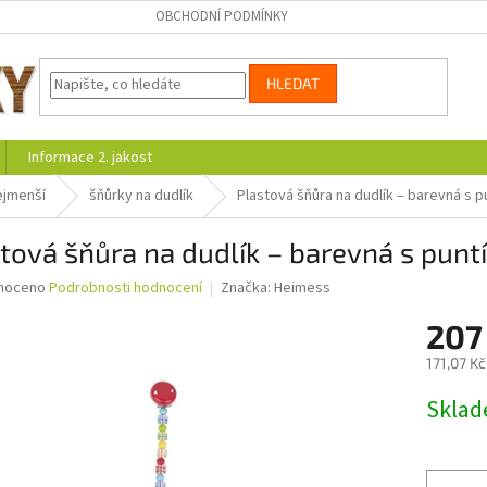
OBCHODNÍ PODMÍNKY
HLEDAT
Informace 2. jakost
ejmenší
šňůrky na dudlík
Plastová šňůra na dudlík – barevná s p
tová šňůra na dudlík – barevná s punt
né
noceno
Podrobnosti hodnocení
Značka:
Heimess
ní
207
u
171,07 K
Měrná
Skla
cena:
ek.