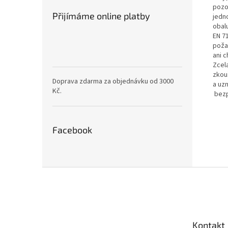
pozo
Přijímáme online platby
jedn
obal
EN 7
poža
ani 
Zcel
zkou
Doprava zdarma za objednávku od 3000
a uz
Kč.
bezp
Facebook
Z
á
p
a
t
Kontakt