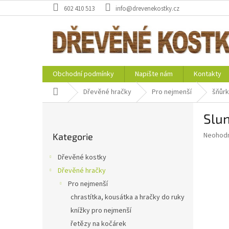
Přejít
602 410 513
info@drevenekostky.cz
na
obsah
Obchodní podmínky
Napište nám
Kontakty
Domů
Dřevěné hračky
Pro nejmenší
šňůrk
P
Slun
o
Přeskočit
s
Průměr
Neohod
Kategorie
kategorie
t
hodnoce
r
produkt
Dřevěné kostky
a
je
Dřevěné hračky
0,0
n
z
Pro nejmenší
n
5
í
chrastítka, kousátka a hračky do ruky
hvězdič
p
knížky pro nejmenší
a
řetězy na kočárek