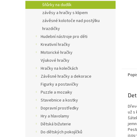
n
šňůrky na dudlík
e
závěsy a hračky s klipem
l
závěsné kolotoče nad postýlku
hrazdičky
Hudební nástroje pro děti
Kreativní hračky
Motorické hračky
Výukové hračky
Hračky na kolečkách
Popi
Závěsné hračky a dekorace
Figurky a postavičky
Puzzle a mozaiky
Det
Stavebnice a kostky
Dřevě
Dopravní prostředky
už s 
Hry a hlavolamy
šátek
jemn
Dětská bižuterie
Pest
Do dětských pokojíčků
jsou 