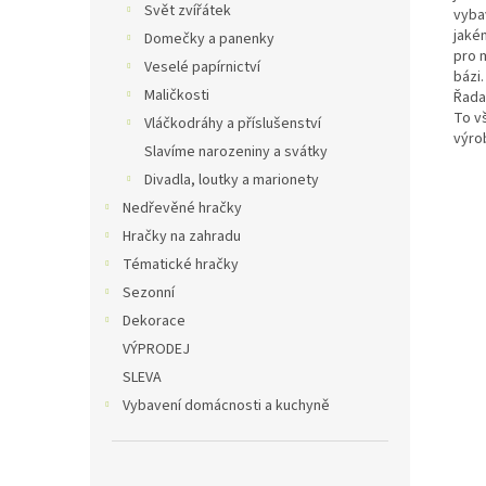
Svět zvířátek
vyba
jaké
Domečky a panenky
pro 
Veselé papírnictví
bázi.
Maličkosti
Řada
To v
Vláčkodráhy a příslušenství
výro
Slavíme narozeniny a svátky
Divadla, loutky a marionety
Nedřevěné hračky
Hračky na zahradu
Tématické hračky
Sezonní
Dekorace
VÝPRODEJ
SLEVA
Vybavení domácnosti a kuchyně