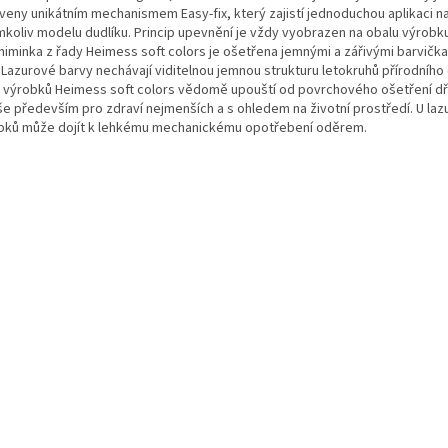
veny unikátním mechanismem Easy-fix, který zajistí jednoduchou aplikaci n
mkoliv modelu dudlíku. Princip upevnění je vždy vyobrazen na obalu výrobk
miminka z řady Heimess soft colors je ošetřena jemnými a zářivými barvička
 Lazurové barvy nechávají viditelnou jemnou strukturu letokruhů přírodního
 výrobků Heimess soft colors vědomě upouští od povrchového ošetření dř
še především pro zdraví nejmenších a s ohledem na životní prostředí. U la
bků může dojít k lehkému mechanickému opotřebení oděrem.