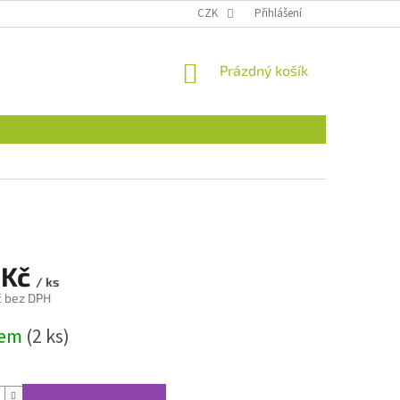
CZK
Přihlášení
NÁKUPNÍ
Prázdný košík
KOŠÍK
 Kč
/ ks
č bez DPH
dem
(2 ks)