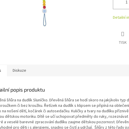
Detailní 
TISK
s
Diskuze
ailní popis produktu
ná šňůra na dudlík Sluníčko. Dřevěná šňůra se hodí skoro na jakýkoliv typ d
kroužkem či bez kroužku. Řetízek na dudlík s klipsem se připíná na oblečení
 na nošení dětí, kočárek či autosedačku. Kuličky a tvary na dudlíku příznivě 
ou dětskou motoriku. Dítě se učí uchopovat předměty do ruky, rozeznávat 
ré a veselé barevné zpracování dudlíku zaujme dětskou pozornost. Dřevě
vhodné pro děti i s alergiemi, snadno se čistí a udržují. Šňůry z této řady js