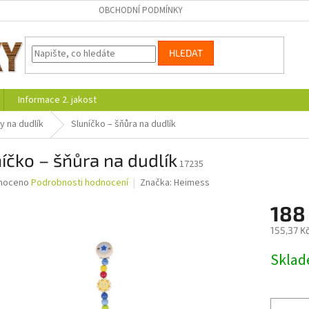
OBCHODNÍ PODMÍNKY
HLEDAT
Informace 2. jakost
y na dudlík
Sluníčko – šňůra na dudlík
íčko – šňůra na dudlík
17235
né
noceno
Podrobnosti hodnocení
Značka:
Heimess
ní
188
u
155,37 K
Měrná
Skla
cena:
ek.