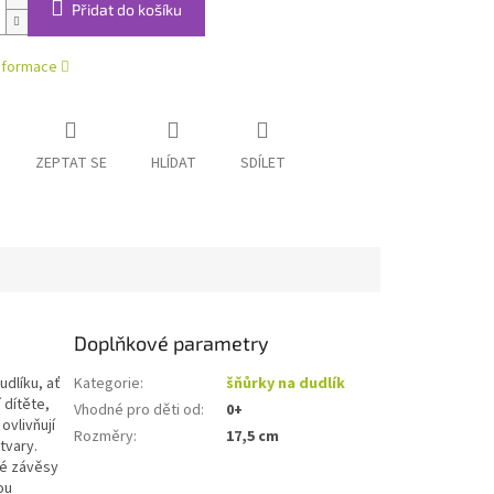
Přidat do košíku
informace
ZEPTAT SE
HLÍDAT
SDÍLET
Doplňkové parametry
udlíku, ať
Kategorie
:
šňůrky na dudlík
 dítěte,
Vhodné pro děti od
:
0+
ovlivňují
Rozměry
:
17,5 cm
tvary.
né závěsy
ou