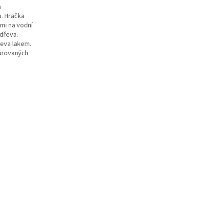
a
u. Hračka
mi na vodní
 dřeva.
eva lakem.
zurovaných