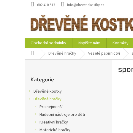
Přejít
602 410 513
info@drevenekostky.cz
na
obsah
Obchodní podmínky
Napište nám
Kontakty
Domů
Dřevěné hračky
Veselé papírnictví
P
spon
o
Přeskočit
s
Kategorie
kategorie
t
r
Dřevěné kostky
a
Dřevěné hračky
n
Pro nejmenší
n
í
Hudební nástroje pro děti
p
Kreativní hračky
a
Motorické hračky