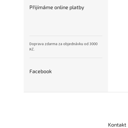
Přijímáme online platby
Doprava zdarma za objednávku od 3000
Kč.
Facebook
Z
á
p
a
t
Kontakt
í