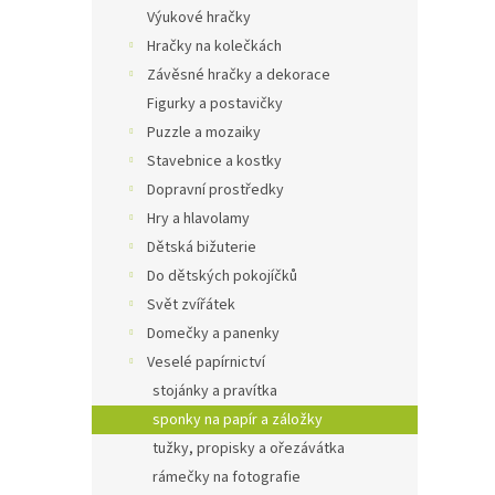
n
Výukové hračky
e
Hračky na kolečkách
l
Závěsné hračky a dekorace
Figurky a postavičky
Puzzle a mozaiky
Stavebnice a kostky
Dopravní prostředky
Hry a hlavolamy
Dětská bižuterie
Do dětských pokojíčků
Svět zvířátek
Domečky a panenky
Veselé papírnictví
stojánky a pravítka
sponky na papír a záložky
tužky, propisky a ořezávátka
rámečky na fotografie