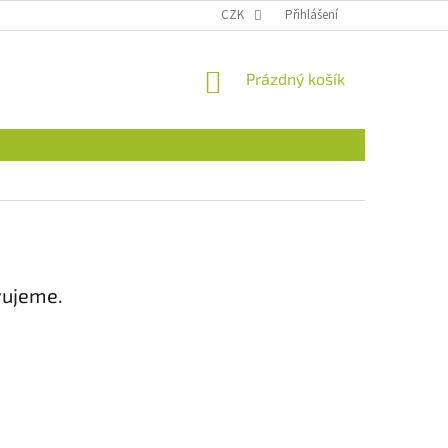
CZK
Přihlášení
NÁKUPNÍ
Prázdný košík
KOŠÍK
vujeme.