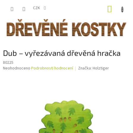
Přejít
NÁKUP
na
CZK
obsah
KOŠÍK
Dub – vyřezávaná dřevěná hračka
80225
Průměrné
Neohodnoceno
Podrobnosti hodnocení
Značka:
Holztiger
hodnocení
produktu
je
0,0
z
5
hvězdiček.