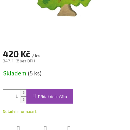
420 Kč
/ ks
347,11 Kč bez DPH
Měrná
Skladem
(5 ks)
cena:
Přidat do košíku
Detailní informace