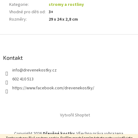
Kategorie
:
stromy a rostliny
Vhodné pro děti od
:
3+
Rozměry
:
29 x 24 x 2,8 cm
Z
á
p
a
Kontakt
t
info
@
drevenekostky.cz
í
602 410 513
https://www.facebook.com/drevenekostky/
Vytvořil Shoptet
Copyright 2026
Dřevěné kostky
. Všechna práva vyhrazena.