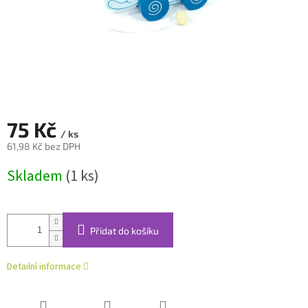
75 Kč
/ ks
61,98 Kč bez DPH
Měrná
Skladem
(1 ks)
cena:
Přidat do košíku
Detailní informace