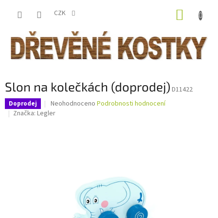
Přejít
NÁKUP
na
CZK
obsah
KOŠÍK
Slon na kolečkách (doprodej)
D11422
Průměrné
Neohodnoceno
Podrobnosti hodnocení
Doprodej
hodnocení
Značka:
Legler
produktu
je
0,0
z
5
hvězdiček.