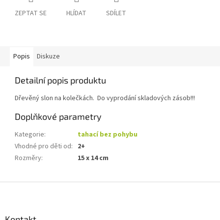
ZEPTAT SE
HLÍDAT
SDÍLET
Popis
Diskuze
Detailní popis produktu
Dřevěný slon na kolečkách. Do vyprodání skladových zásob!!!
Doplňkové parametry
Kategorie
:
tahací bez pohybu
Vhodné pro děti od
:
2+
Rozměry
:
15 x 14 cm
Z
á
p
a
Kontakt