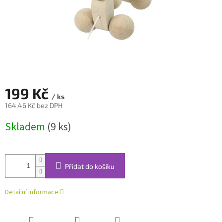
199 Kč
/ ks
164,46 Kč bez DPH
Měrná
Skladem
(9 ks)
cena:
Přidat do košíku
Detailní informace