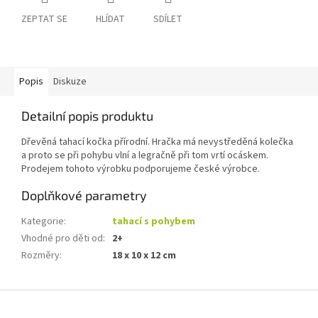
ZEPTAT SE
HLÍDAT
SDÍLET
Popis
Diskuze
Detailní popis produktu
Dřevěná tahací kočka přírodní. Hračka má nevystředěná kolečka
a proto se při pohybu vlní a legračně při tom vrtí ocáskem.
Prodejem tohoto výrobku podporujeme české výrobce.
Doplňkové parametry
Kategorie
:
tahací s pohybem
Vhodné pro děti od
:
2+
Rozměry
:
18 x 10 x 12 cm
Z
á