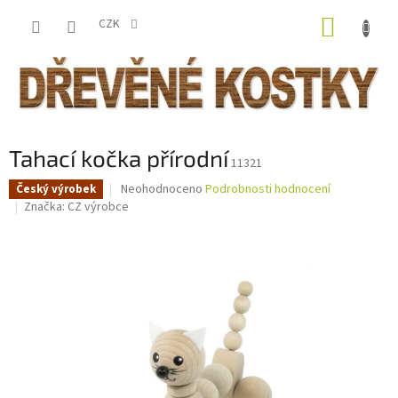
Přejít
NÁKUP
na
CZK
obsah
KOŠÍK
Tahací kočka přírodní
11321
Průměrné
Neohodnoceno
Podrobnosti hodnocení
Český výrobek
hodnocení
Značka:
CZ výrobce
produktu
je
0,0
z
5
hvězdiček.