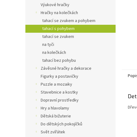
n
Výukové hračky
e
Hračky na kolečkách
l
tahací se zvukem a pohybem
tahací s pohybem
tahací se zvukem
na tyči
na kolečkách
tahací bez pohybu
Závěsné hračky a dekorace
Popi
Figurky a postavičky
Puzzle a mozaiky
Stavebnice a kostky
Det
Dopravní prostředky
Dřevě
Hry a hlavolamy
Dětská bižuterie
Do dětských pokojíčků
Svět zvířátek