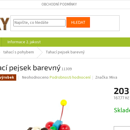
OBCHODNÍ PODMÍNKY
HLEDAT
Informace 2. jakost
tahací s pohybem
Tahací pejsek barevný
cí pejsek barevný
11309
Průměrné
Neohodnoceno
Podrobnosti hodnocení
Značka:
Miva
výrobek
hodnocení
produktu
203
je
167,77 K
0,0
z
Měrná
Skla
5
cena:
hvězdiček.