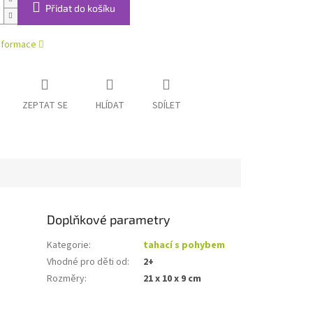
Přidat do košíku
informace
ZEPTAT SE
HLÍDAT
SDÍLET
Doplňkové parametry
Kategorie
:
tahací s pohybem
Vhodné pro děti od
:
2+
Rozměry
:
21 x 10 x 9 cm