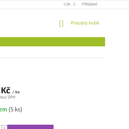
CZK
Přihlášení
NÁKUPNÍ
Prázdný košík
KOŠÍK
 Kč
/ ks
č bez DPH
dem
(5 ks)