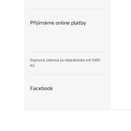
Přijímáme online platby
Doprava zdarma za objednávku od 3000
Kč.
Facebook
Z
á
p