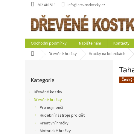
Přejít
602 410 513
info@drevenekostky.cz
na
obsah
Obchodní podmínky
Napište nám
Kontakty
Domů
Dřevěné hračky
Hračky na kolečkách
P
Taha
o
Přeskočit
s
Kategorie
kategorie
Český 
t
r
Dřevěné kostky
a
Dřevěné hračky
n
Pro nejmenší
n
í
Hudební nástroje pro děti
p
Kreativní hračky
a
Motorické hračky