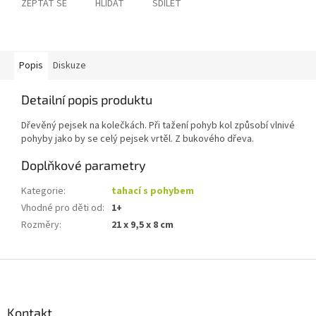
ZEPTAT SE
HLÍDAT
SDÍLET
Popis
Diskuze
Detailní popis produktu
Dřevěný pejsek na kolečkách. Při tažení pohyb kol způsobí vlnivé
pohyby jako by se celý pejsek vrtěl. Z bukového dřeva.
Doplňkové parametry
Kategorie
:
tahací s pohybem
Vhodné pro děti od
:
1+
Rozměry
:
21 x 9,5 x 8 cm
Z
á
p
a
Kontakt