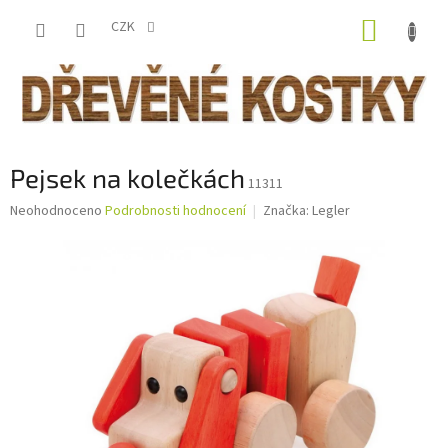
Přejít
NÁKUP
na
CZK
obsah
KOŠÍK
Pejsek na kolečkách
11311
Průměrné
Neohodnoceno
Podrobnosti hodnocení
Značka:
Legler
hodnocení
produktu
je
0,0
z
5
hvězdiček.