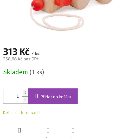
313 Kč
/ ks
258,68 Kč bez DPH
Měrná
Skladem
(1 ks)
cena:
Přidat do košíku
Detailní informace