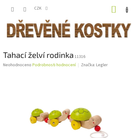
Přejít
NÁKUP
na
CZK
obsah
KOŠÍK
Tahací želví rodinka
11316
Průměrné
Neohodnoceno
Podrobnosti hodnocení
Značka:
Legler
hodnocení
produktu
je
0,0
z
5
hvězdiček.