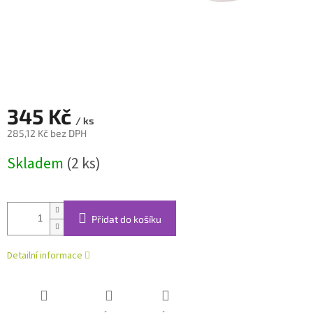
345 Kč
/ ks
285,12 Kč bez DPH
Měrná
Skladem
(2 ks)
cena:
Přidat do košíku
Detailní informace