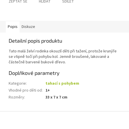
ZEPTAT SE
HLÍDAT
SDÍLET
Popis
Diskuze
Detailní popis produktu
Tato malá želví rodinka okouzlí děti při tažení, protože krunýře
se vtipně točí při pohybu kol. Jemně broušené, lakované a
částečně barvené bukové dřevo.
Doplňkové parametry
Kategorie
:
tahací s pohybem
Vhodné pro děti od
:
1+
Rozměry
:
33 x 7 x 7 cm
Z
á
p