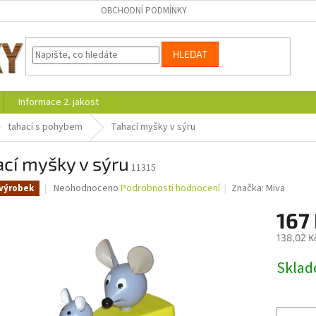
OBCHODNÍ PODMÍNKY
HLEDAT
Informace 2. jakost
tahací s pohybem
Tahací myšky v sýru
cí myšky v sýru
11315
Průměrné
Neohodnoceno
Podrobnosti hodnocení
Značka:
Miva
výrobek
hodnocení
produktu
167
je
138,02 K
0,0
z
Měrná
Skla
5
cena:
hvězdiček.