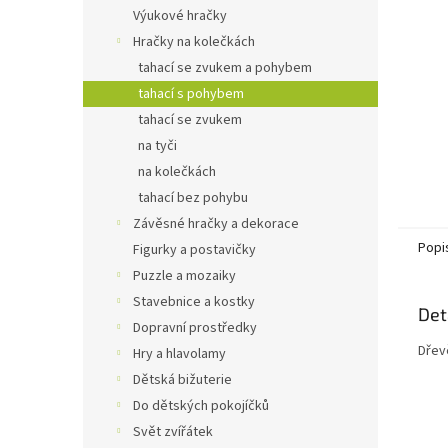
n
Výukové hračky
e
Hračky na kolečkách
l
tahací se zvukem a pohybem
tahací s pohybem
tahací se zvukem
na tyči
na kolečkách
tahací bez pohybu
Závěsné hračky a dekorace
Popi
Figurky a postavičky
Puzzle a mozaiky
Stavebnice a kostky
Det
Dopravní prostředky
Dřevě
Hry a hlavolamy
Dětská bižuterie
Do dětských pokojíčků
Svět zvířátek