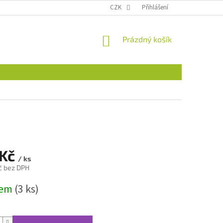
CZK
Přihlášení
NÁKUPNÍ
Prázdný košík
KOŠÍK
 Kč
/ ks
č bez DPH
dem
(3 ks)