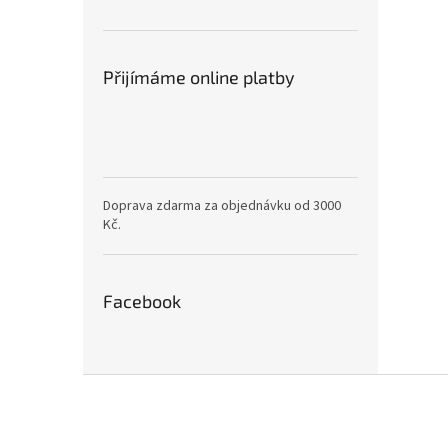
Přijímáme online platby
Doprava zdarma za objednávku od 3000
Kč.
Facebook
Z
á
p