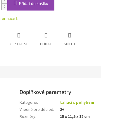
Přidat do košíku
informace
ZEPTAT SE
HLÍDAT
SDÍLET
Doplňkové parametry
Kategorie
:
tahací s pohybem
Vhodné pro děti od
:
2+
Rozměry
:
15 x 11,5 x 12 cm