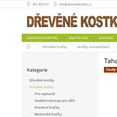
Přejít
602 410 513
info@drevenekostky.cz
na
obsah
Obchodní podmínky
Napište nám
Kontakty
Domů
Dřevěné hračky
Hračky na kolečkách
P
Taha
o
Přeskočit
s
Kategorie
kategorie
Český 
t
r
Dřevěné kostky
a
Dřevěné hračky
n
Pro nejmenší
n
í
Hudební nástroje pro děti
p
Kreativní hračky
a
Motorické hračky