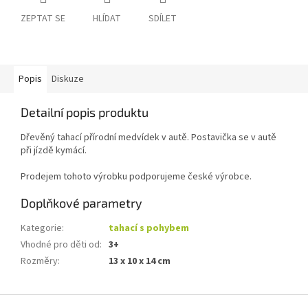
ZEPTAT SE
HLÍDAT
SDÍLET
Popis
Diskuze
Detailní popis produktu
Dřevěný tahací přírodní medvídek v autě. Postavička se v autě
při jízdě kymácí.
Prodejem tohoto výrobku podporujeme české výrobce.
Doplňkové parametry
Kategorie
:
tahací s pohybem
Vhodné pro děti od
:
3+
Rozměry
:
13 x 10 x 14 cm
Z