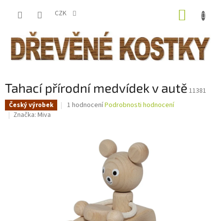
Přejít
NÁKUP
na
CZK
obsah
KOŠÍK
Tahací přírodní medvídek v autě
11381
Průměrné
1 hodnocení
Podrobnosti hodnocení
Český výrobek
hodnocení
Značka:
Miva
produktu
je
5,0
z
5
hvězdiček.