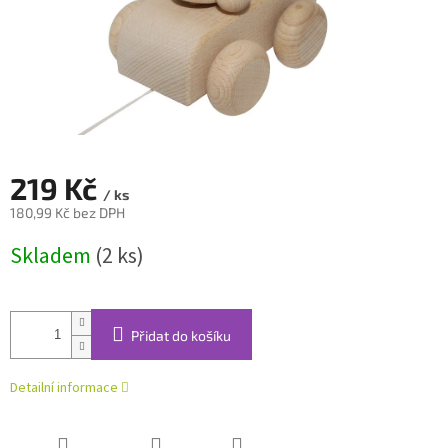
219 Kč
/ ks
180,99 Kč bez DPH
Měrná
Skladem
(2 ks)
cena:
Přidat do košíku
Detailní informace