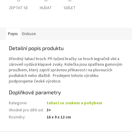
ZEPTAT SE
HLÍDAT
SDÍLET
Popis
Diskuze
Detailní popis produktu
Dřevěný tahací hroch. Při tažení hračky se hroch legračně vlní a
zároveň vydává klapavé zvuky. Kolečka jsou opatřena gumovým
proužkem, který zajistí správnou přilnavost i na plovoucích
podlahách nebo dlažbě. Prodejem tohoto výrobku
podporujeme české výrobce.
Doplňkové parametry
Kategorie
:
tahací se zvukem a pohybem
Vhodné pro děti od
:
3+
Rozměry
:
16 x 9 x 12 cm