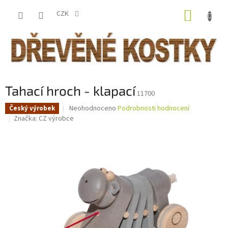
Přejít
NÁKUP
na
CZK
obsah
KOŠÍK
Tahací hroch - klapací
11700
Průměrné
Neohodnoceno
Podrobnosti hodnocení
Český výrobek
hodnocení
Značka:
CZ výrobce
produktu
je
0,0
z
5
hvězdiček.