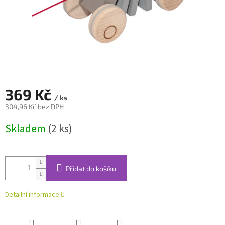
369 Kč
/ ks
304,96 Kč bez DPH
Měrná
Skladem
(2 ks)
cena:
Přidat do košíku
Detailní informace