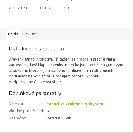
ZEPTAT SE
HLÍDAT
SDÍLET
Popis
Diskuze
Detailní popis produktu
Dřevěný tahací krokodýl. Při tažení se hračka legračně vlní a
zároveň vydává klapavé zvuky. Kolečka jsou opatřena gumovým
proužkem, který zajistí správnou přilnavost i na plovoucích
podlahách nebo dlažbě. Prodejem tohoto výrobku
podporujeme české výrobce.
Doplňkové parametry
Kategorie
:
tahací se zvukem a pohybem
Vhodné pro děti od
:
3+
Rozměry
:
24 x 9 x 11 cm