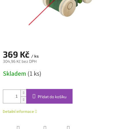
369 Kč
/ ks
304,96 Kč bez DPH
Měrná
Skladem
(1 ks)
cena:
Přidat do košíku
Detailní informace