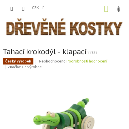
Přejít
NÁKUP
na
CZK
obsah
KOŠÍK
Tahací krokodýl - klapací
11731
Průměrné
Neohodnoceno
Podrobnosti hodnocení
Český výrobek
hodnocení
Značka:
CZ výrobce
produktu
je
0,0
z
5
hvězdiček.