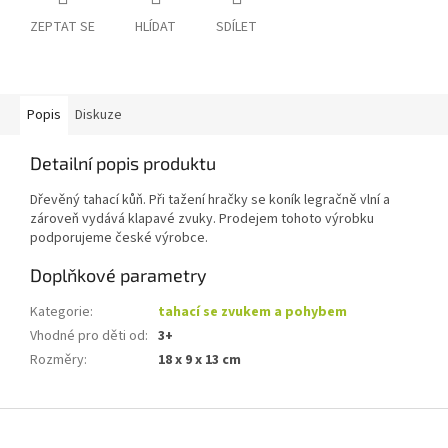
ZEPTAT SE
HLÍDAT
SDÍLET
Popis
Diskuze
Detailní popis produktu
Dřevěný tahací kůň. Při tažení hračky se koník legračně vlní a
zároveň vydává klapavé zvuky. Prodejem tohoto výrobku
podporujeme české výrobce.
Doplňkové parametry
Kategorie
:
tahací se zvukem a pohybem
Vhodné pro děti od
:
3+
Rozměry
:
18 x 9 x 13 cm
Z
á