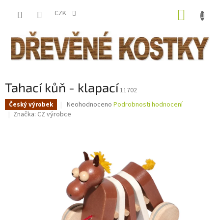
Přejít
NÁKUP
na
CZK
obsah
KOŠÍK
Tahací kůň - klapací
11702
Průměrné
Neohodnoceno
Podrobnosti hodnocení
Český výrobek
hodnocení
Značka:
CZ výrobce
produktu
je
0,0
z
5
hvězdiček.