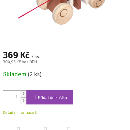
369 Kč
/ ks
304,96 Kč bez DPH
Měrná
Skladem
(2 ks)
cena:
Přidat do košíku
Detailní informace