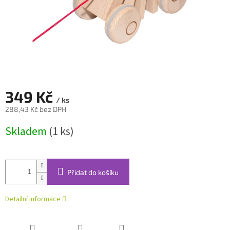
349 Kč
/ ks
288,43 Kč bez DPH
Měrná
Skladem
(1 ks)
cena:
Přidat do košíku
Detailní informace