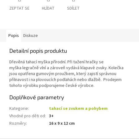
ZEPTAT SE
HLÍDAT
SDÍLET
Popis
Diskuze
Detailní popis produktu
Dřevěná tahací myška přírodní. Při tažení hračky se
myška legračně vlní a zároveň vydává klapavé zvuky. Kolečka
jsou opatřena gumovým proužkem, který zajistí správnou
přilnavost i na plovoucích podlahách nebo dlažbě. Prodejem
tohoto výrobku podporujeme české výrobce.
Doplňkové parametry
Kategorie
:
tahací se zvukem a pohybem
Vhodné pro děti od
:
3+
Rozměry
:
16 x 9 x 12 cm