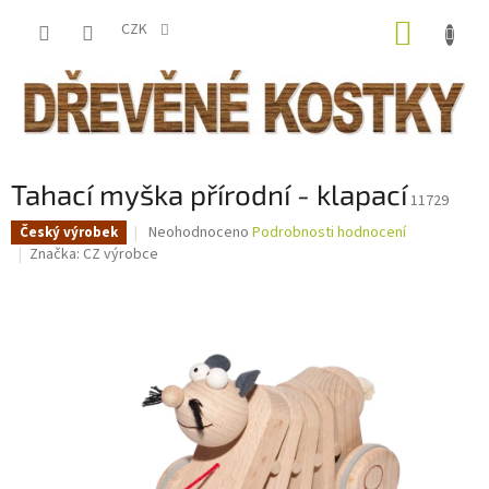
Přejít
NÁKUP
na
CZK
obsah
KOŠÍK
Tahací myška přírodní - klapací
11729
Průměrné
Neohodnoceno
Podrobnosti hodnocení
Český výrobek
hodnocení
Značka:
CZ výrobce
produktu
je
0,0
z
5
hvězdiček.