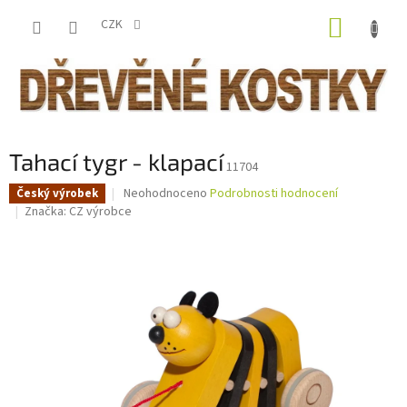
Přejít
NÁKUP
na
CZK
obsah
KOŠÍK
Tahací tygr - klapací
11704
Průměrné
Neohodnoceno
Podrobnosti hodnocení
Český výrobek
hodnocení
Značka:
CZ výrobce
produktu
je
0,0
z
5
hvězdiček.