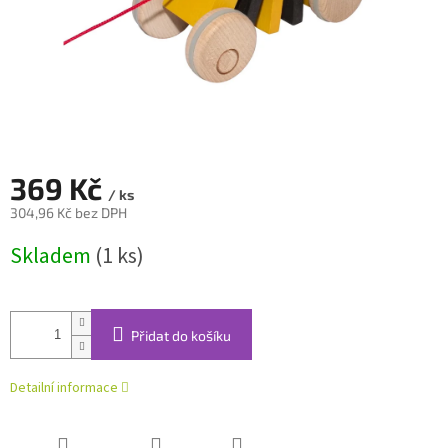
369 Kč
/ ks
304,96 Kč bez DPH
Měrná
Skladem
(1 ks)
cena:
Přidat do košíku
Detailní informace