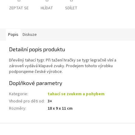
ZEPTAT SE
HLÍDAT
SDÍLET
Popis
Diskuze
Detailní popis produktu
Dřevěný tahací tygr. Při tažení hračky se tygr legračně vlní a
zároveň vydává klapavé zvuky. Prodejem tohoto výrobku
podporujeme české výrobce.
Doplňkové parametry
Kategorie
:
tahací se zvukem a pohybem
Vhodné pro děti od
:
3+
Rozměry
:
18 x 9 x 11 cm
Z
á