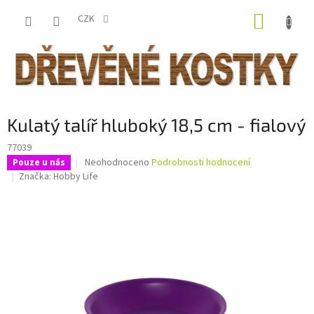
Přejít
NÁKUP
na
CZK
obsah
KOŠÍK
Kulatý talíř hluboký 18,5 cm - fialový
77039
Průměrné
Neohodnoceno
Podrobnosti hodnocení
Pouze u nás
hodnocení
Značka:
Hobby Life
produktu
je
0,0
z
5
hvězdiček.