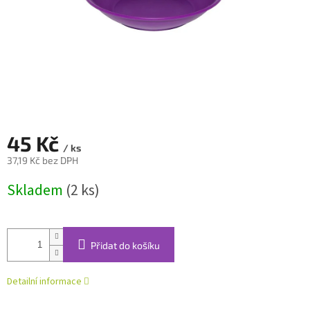
45 Kč
/ ks
37,19 Kč bez DPH
Měrná
Skladem
(2 ks)
cena:
Přidat do košíku
Detailní informace