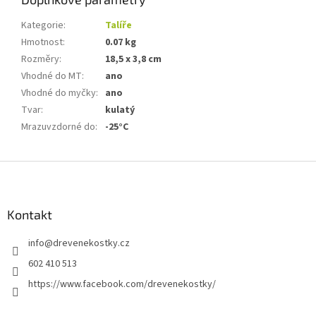
Kategorie
:
Talíře
Hmotnost
:
0.07 kg
Rozměry
:
18,5 x 3,8 cm
Vhodné do MT
:
ano
Vhodné do myčky
:
ano
Tvar
:
kulatý
Mrazuvzdorné do
:
-25°C
Z
á
p
a
Kontakt
t
info
@
drevenekostky.cz
í
602 410 513
https://www.facebook.com/drevenekostky/