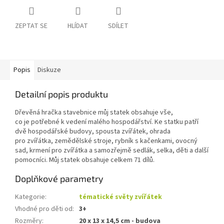
ZEPTAT SE
HLÍDAT
SDÍLET
Popis
Diskuze
Detailní popis produktu
Dřevěná hračka stavebnice můj statek obsahuje vše,
co je potřebné k vedení malého hospodářství. Ke statku patří
dvě hospodářské budovy, spousta zvířátek, ohrada
pro zvířátka, zemědělské stroje, rybník s kačenkami, ovocný
sad, krmení pro zvířátka a samozřejmě sedlák, selka, děti a další
pomocníci. Můj statek obsahuje celkem 71 dílů.
Doplňkové parametry
Kategorie
:
tématické světy zvířátek
Vhodné pro děti od
:
3+
Rozměry
:
20 x 13 x 14,5 cm - budova