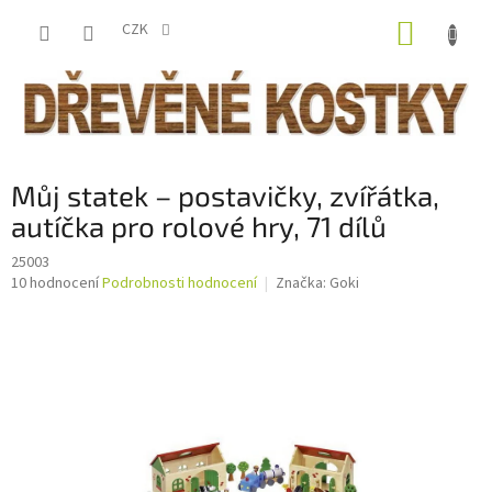
Přejít
NÁKUP
na
CZK
obsah
KOŠÍK
Můj statek – postavičky, zvířátka,
autíčka pro rolové hry, 71 dílů
25003
Průměrné
10 hodnocení
Podrobnosti hodnocení
Značka:
Goki
hodnocení
produktu
je
3,8
z
5
hvězdiček.