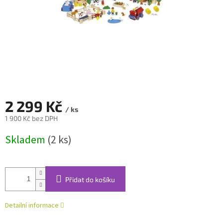
2 299 Kč
/ ks
1 900 Kč bez DPH
Měrná
Skladem
(2 ks)
cena:
Přidat do košíku
Detailní informace