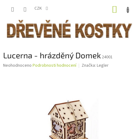
Přejít
NÁKUP
na
CZK
obsah
KOŠÍK
Lucerna - hrázděný Domek
24001
Průměrné
Neohodnoceno
Podrobnosti hodnocení
Značka:
Legler
hodnocení
produktu
je
0,0
z
5
hvězdiček.