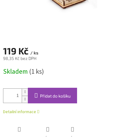
119 Kč
/ ks
98,35 Kč bez DPH
Měrná
Skladem
(1 ks)
cena:
Přidat do košíku
Detailní informace