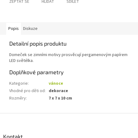
ZEPTAT SE
HLÍDAT
SDÍLET
Popis
Diskuze
Detailní popis produktu
Domeček se zimními motivy prosvěcují pergamenovým papírem
LED světélka.
Doplňkové parametry
Kategorie
:
vánoce
Vhodné pro děti od
:
dekorace
Rozměry
:
7 x 7 x 10 cm
Z
á
p
a
Kontakt