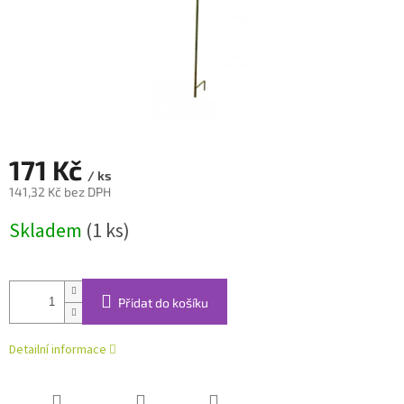
171 Kč
/ ks
141,32 Kč bez DPH
Měrná
Skladem
(1 ks)
cena:
Přidat do košíku
Detailní informace