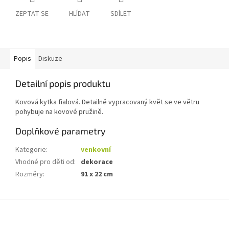
ZEPTAT SE
HLÍDAT
SDÍLET
Popis
Diskuze
Detailní popis produktu
Kovová kytka fialová. Detailně vypracovaný květ se ve větru
pohybuje na kovové pružině.
Doplňkové parametry
Kategorie
:
venkovní
Vhodné pro děti od
:
dekorace
Rozměry
:
91 x 22 cm
Z
á
p