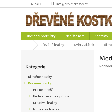
Přejít
602 410 513
info@drevenekostky.cz
na
obsah
Obchodní podmínky
Napište nám
Kontakty
Domů
Dřevěné hračky
Svět zvířátek
dřevě
P
Medv
o
Přeskočit
s
Průměr
Neohod
Kategorie
kategorie
t
hodnoce
r
produkt
Dřevěné kostky
a
je
Dřevěné hračky
0,0
n
z
Pro nejmenší
n
5
í
Hudební nástroje pro děti
hvězdič
p
Kreativní hračky
a
Motorické hračky