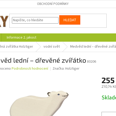
OBCHODNÍ PODMÍNKY
HLEDAT
Informace 2. jakost
ná zvířátka Holztiger
vodní svět
Medvěd lední – dřevěné zvíř
ěd lední – dřevěné zvířátko
80206
né
noceno
Podrobnosti hodnocení
Značka:
Holztiger
ní
255
u
210,74 K
Měrná
Skla
cena:
ek.