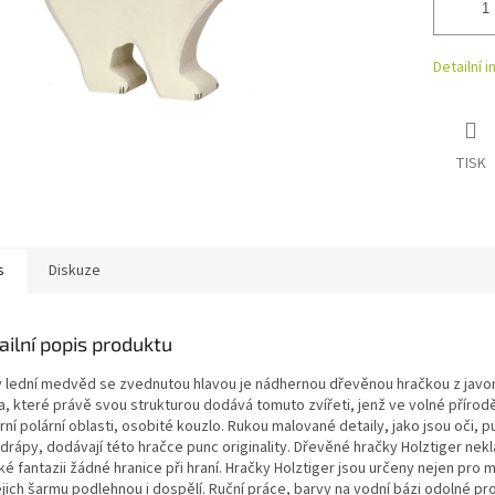
Detailní 
TISK
s
Diskuze
ailní popis produktu
ý lední medvěd se zvednutou hlavou je nádhernou dřevěnou hračkou z jav
a, které právě svou strukturou dodává tomuto zvířeti, jenž ve volné příro
ní polární oblasti, osobité kouzlo. Rukou malované detaily, jako jsou oči, p
 drápy, dodávají této hračce punc originality. Dřevěné hračky Holztiger nek
é fantazii žádné hranice při hraní. Hračky Holztiger jsou určeny nejen pro m
ejich šarmu podlehnou i dospělí. Ruční práce, barvy na vodní bázi odolné pro