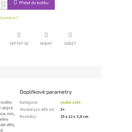
Přidat do košíku
informace
ZEPTAT SE
HLÍDAT
SDÍLET
Doplňkové parametry
orového
Kategorie
:
vodní svět
dě obývá
Vhodné pro děti od
:
3+
usa, nos,
Rozměry
:
15 x 12 x 2,8 cm
ladou
alé děti,
ti