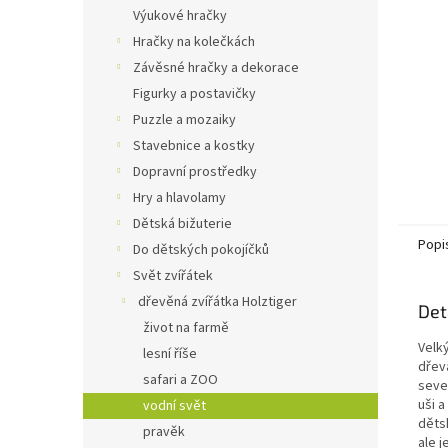
n
Výukové hračky
e
Hračky na kolečkách
l
Závěsné hračky a dekorace
Figurky a postavičky
Puzzle a mozaiky
Stavebnice a kostky
Dopravní prostředky
Hry a hlavolamy
Dětská bižuterie
Popi
Do dětských pokojíčků
Svět zvířátek
dřevěná zvířátka Holztiger
Det
život na farmě
Velk
lesní říše
dřev
safari a ZOO
sever
uši a
vodní svět
dětsk
pravěk
ale j