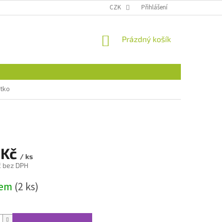
CZK
Přihlášení
NÁKUPNÍ
Prázdný košík
KOŠÍK
átko
 Kč
/ ks
č bez DPH
dem
(2 ks)