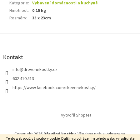
Kategorie
:
Vybavení domácnosti a kuchyně
Hmotnost
:
0.15 kg
Rozměry
:
33 x 23cm
Z
á
p
a
Kontakt
t
info
@
drevenekostky.cz
í
602 410 513
https://www.facebook.com/drevenekostky/
Vytvořil Shoptet
Copyright 2026
Dřevěné kostky
. Všechna práva vyhrazena.
Tento web používá soubory cookie. Dalším procházením tohoto webu vyjadřujete