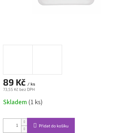
89 Kč
/ ks
73,55 Kč bez DPH
Měrná
Skladem
(1 ks)
cena:
Přidat do košíku