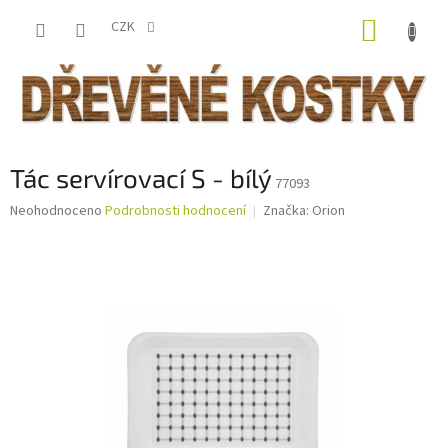
Přejít
NÁKUP
na
CZK
obsah
KOŠÍK
Tác servírovací S - bílý
77093
Průměrné
Neohodnoceno
Podrobnosti hodnocení
Značka:
Orion
hodnocení
produktu
je
0,0
z
5
hvězdiček.