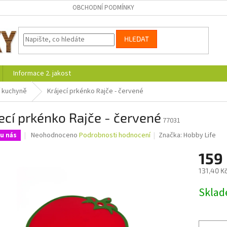
OBCHODNÍ PODMÍNKY
HLEDAT
Informace 2. jakost
 kuchyně
Krájecí prkénko Rajče - červené
ecí prkénko Rajče - červené
77031
Průměrné
Neohodnoceno
Podrobnosti hodnocení
Značka:
Hobby Life
u nás
hodnocení
produktu
159
je
131,40 K
0,0
z
Měrná
Skla
5
cena:
hvězdiček.