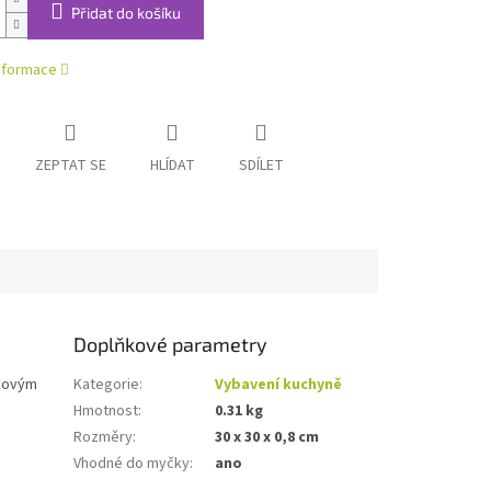
Přidat do košíku
informace
ZEPTAT SE
HLÍDAT
SDÍLET
Doplňkové parametry
uzovým
Kategorie
:
Vybavení kuchyně
Hmotnost
:
0.31 kg
Rozměry
:
30 x 30 x 0,8 cm
Vhodné do myčky
:
ano