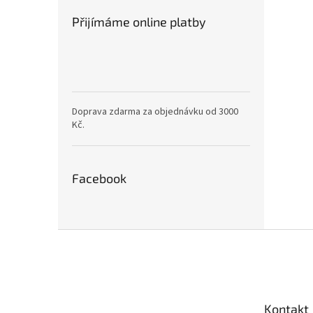
Přijímáme online platby
Doprava zdarma za objednávku od 3000
Kč.
Facebook
Z
á
p
a
t
Kontakt