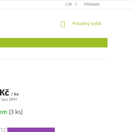
CZK
Přihlášení
NÁKUPNÍ
Prázdný košík
KOŠÍK
 Kč
/ ks
č bez DPH
dem
(3 ks)