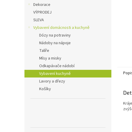
n
Dekorace
e
VÝPRODEJ
l
SLEVA
Vybavení domácnosti a kuchyně
Dózy na potraviny
Nádoby na nápoje
Talíře
Mísy a misky
Odkapávače nádobí
Popi
Vybavení kuchyně
Lavory a dřezy
Košíky
Det
Kráj
zvýš