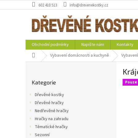
Přejít
602 410 513
info@drevenekostky.cz
na
obsah
Obchodní podmínky
Napište nám
Kontakty
Domů
Vybavení domácnosti a kuchyně
Vybavení
P
Kráj
o
Přeskočit
s
Kategorie
kategorie
Pouze 
t
r
Dřevěné kostky
a
Dřevěné hračky
n
Nedřevěné hračky
n
í
Hračky na zahradu
p
Tématické hračky
a
Sezonní