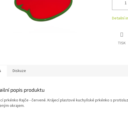
Detailní 
TISK
s
Diskuze
ailní popis produktu
ecí prkénko Rajče - červené. Krájecí plastové kuchyňské prkénko s protisl
eným okrajem.