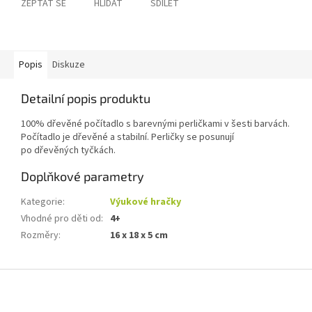
ZEPTAT SE
HLÍDAT
SDÍLET
Popis
Diskuze
Detailní popis produktu
100% dřevěné počítadlo s barevnými perličkami v šesti barvách.
Počítadlo je dřevěné a stabilní. Perličky se posunují
po dřevěných tyčkách.
Doplňkové parametry
Kategorie
:
Výukové hračky
Vhodné pro děti od
:
4+
Rozměry
:
16 x 18 x 5 cm
Z
á
p