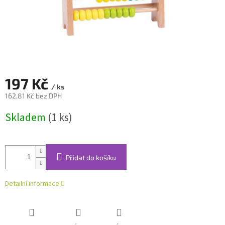
197 Kč
/ ks
162,81 Kč bez DPH
Měrná
Skladem
(1 ks)
cena:
Přidat do košíku
Detailní informace