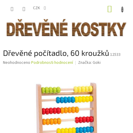
Přejít
NÁKUP
na
CZK
obsah
KOŠÍK
Dřevěné počítadlo, 60 kroužků
12533
Průměrné
Neohodnoceno
Podrobnosti hodnocení
Značka:
Goki
hodnocení
produktu
je
0,0
z
5
hvězdiček.