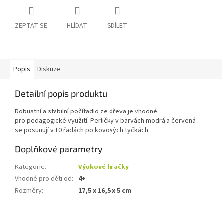
ZEPTAT SE
HLÍDAT
SDÍLET
Popis
Diskuze
Detailní popis produktu
Robustní a stabilní počítadlo ze dřeva je vhodné
pro pedagogické využití. Perličky v barvách modrá a červená
se posunují v 10 řadách po kovových tyčkách.
Doplňkové parametry
Kategorie
:
Výukové hračky
Vhodné pro děti od
:
4+
Rozměry
:
17,5 x 16,5 x 5 cm
Z