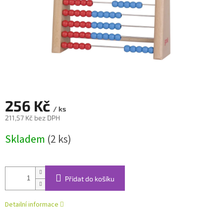
256 Kč
/ ks
211,57 Kč bez DPH
Měrná
Skladem
(2 ks)
cena:
Přidat do košíku
Detailní informace