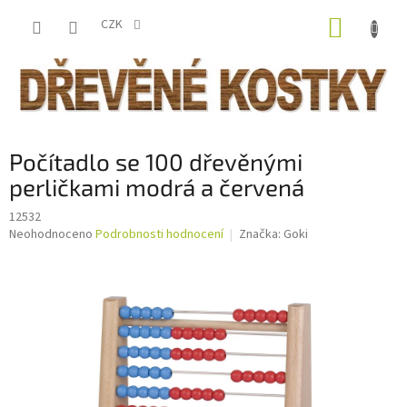
Přejít
NÁKUP
na
CZK
obsah
KOŠÍK
Počítadlo se 100 dřevěnými
perličkami modrá a červená
12532
Průměrné
Neohodnoceno
Podrobnosti hodnocení
Značka:
Goki
hodnocení
produktu
je
0,0
z
5
hvězdiček.