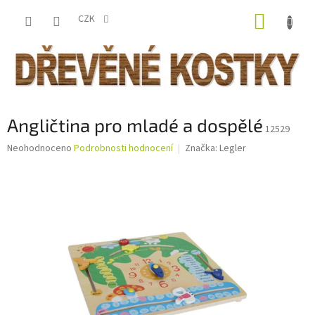
Přejít
NÁKUP
na
CZK
obsah
KOŠÍK
Angličtina pro mladé a dospělé
12529
Průměrné
Neohodnoceno
Podrobnosti hodnocení
Značka:
Legler
hodnocení
produktu
je
0,0
z
5
hvězdiček.