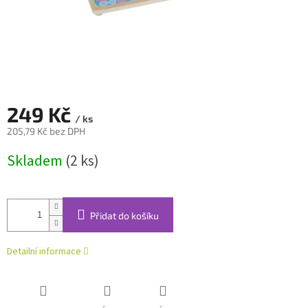
249 Kč
/ ks
205,79 Kč bez DPH
Měrná
Skladem
(2 ks)
cena:
Přidat do košíku
Detailní informace