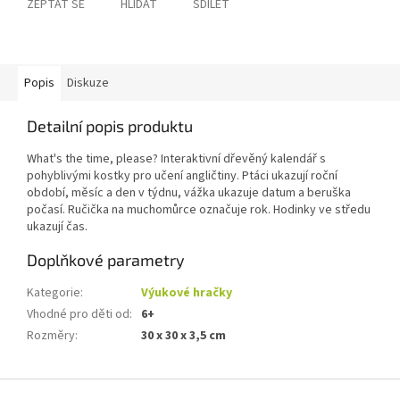
ZEPTAT SE
HLÍDAT
SDÍLET
Popis
Diskuze
Detailní popis produktu
What's the time, please? Interaktivní dřevěný kalendář s
pohyblivými kostky pro učení angličtiny. Ptáci ukazují roční
období, měsíc a den v týdnu, vážka ukazuje datum a beruška
počasí. Ručička na muchomůrce označuje rok. Hodinky ve středu
ukazují čas.
Doplňkové parametry
Kategorie
:
Výukové hračky
Vhodné pro děti od
:
6+
Rozměry
:
30 x 30 x 3,5 cm
Z