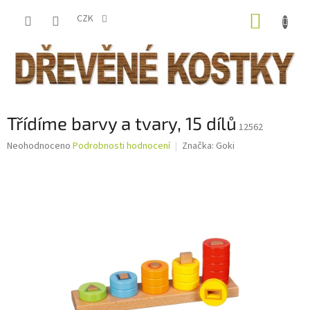
Přejít
NÁKUP
na
CZK
obsah
KOŠÍK
Třídíme barvy a tvary, 15 dílů
12562
Průměrné
Neohodnoceno
Podrobnosti hodnocení
Značka:
Goki
hodnocení
produktu
je
0,0
z
5
hvězdiček.