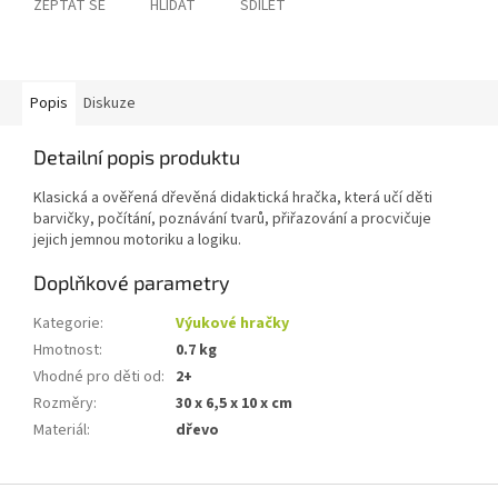
ZEPTAT SE
HLÍDAT
SDÍLET
Popis
Diskuze
Detailní popis produktu
Klasická a ověřená dřevěná didaktická hračka, která učí děti
barvičky, počítání, poznávání tvarů, přiřazování a procvičuje
jejich jemnou motoriku a logiku.
Doplňkové parametry
Kategorie
:
Výukové hračky
Hmotnost
:
0.7 kg
Vhodné pro děti od
:
2+
Rozměry
:
30 x 6,5 x 10 x cm
Materiál
:
dřevo
Z