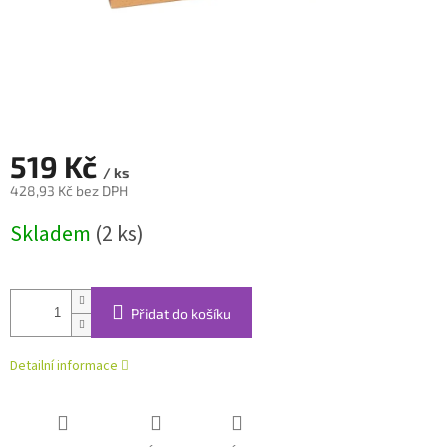
519 Kč
/ ks
428,93 Kč bez DPH
Měrná
Skladem
(2 ks)
cena:
Přidat do košíku
Detailní informace