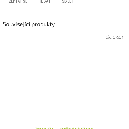
ZEPTAT SE
HLÍDAT
SDÍLET
Související produkty
Kód:
17514
Trpaslíčci – řetěz do kočárku