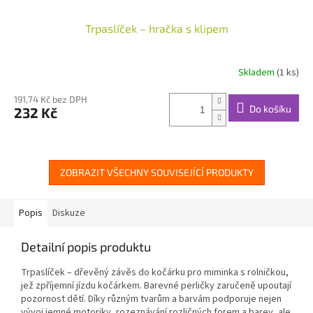
Trpaslíček – hračka s klipem
Skladem
(1 ks)
191,74 Kč bez DPH
Do košíku
232 Kč
ZOBRAZIT VŠECHNY SOUVISEJÍCÍ PRODUKTY
Popis
Diskuze
Detailní popis produktu
Trpaslíček – dřevěný závěs do kočárku pro miminka s rolničkou,
jež zpříjemní jízdu kočárkem. Barevné perličky zaručeně upoutají
pozornost dětí. Díky různým tvarům a barvám podporuje nejen
vývoj jemné motoriky, rozeznávání rozličných forem a barev, ale