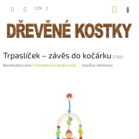
Přejít
NÁKUP
na
CZK
obsah
KOŠÍK
Trpaslíček – závěs do kočárku
17421
Průměrné
Neohodnoceno
Podrobnosti hodnocení
Značka:
Heimess
hodnocení
produktu
je
0,0
z
5
hvězdiček.