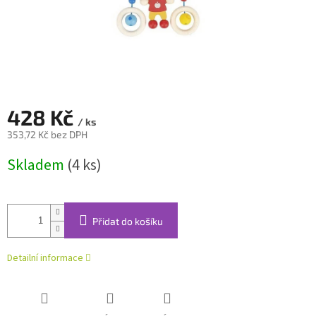
428 Kč
/ ks
353,72 Kč bez DPH
Měrná
Skladem
(4 ks)
cena:
Přidat do košíku
Detailní informace