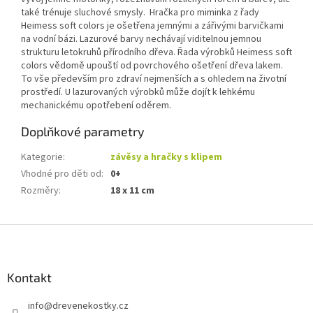
také trénuje sluchové smysly. Hračka pro miminka z řady
Heimess soft colors je ošetřena jemnými a zářivými barvičkami
na vodní bázi. Lazurové barvy nechávají viditelnou jemnou
strukturu letokruhů přírodního dřeva. Řada výrobků Heimess soft
colors vědomě upouští od povrchového ošetření dřeva lakem.
To vše především pro zdraví nejmenších a s ohledem na životní
prostředí. U lazurovaných výrobků může dojít k lehkému
mechanickému opotřebení oděrem.
Doplňkové parametry
Kategorie
:
závěsy a hračky s klipem
Vhodné pro děti od
:
0+
Rozměry
:
18 x 11 cm
Z
á
p
a
Kontakt
t
info
@
drevenekostky.cz
í