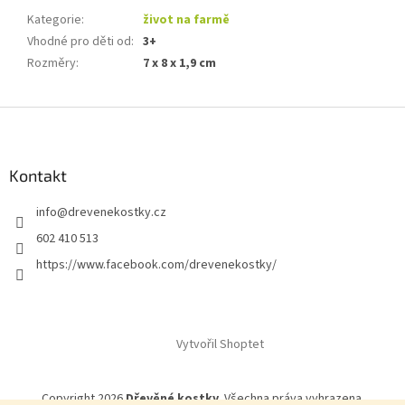
Kategorie
:
život na farmě
Vhodné pro děti od
:
3+
Rozměry
:
7 x 8 x 1,9 cm
Z
á
p
a
Kontakt
t
info
@
drevenekostky.cz
í
602 410 513
https://www.facebook.com/drevenekostky/
Vytvořil Shoptet
Copyright 2026
Dřevěné kostky
. Všechna práva vyhrazena.