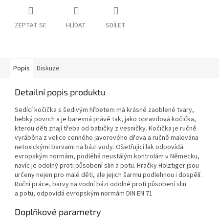
ZEPTAT SE
HLÍDAT
SDÍLET
Popis
Diskuze
Detailní popis produktu
Sedící kočička s šedivým hřbetem má krásné zaoblené tvary,
hebký povrch a je barevná právě tak, jako opravdová kočička,
kterou děti znají třeba od babičky z vesničky. Kočička je ručně
vyráběna z velice cenného javorového dřeva a ručně malována
netoxickými barvami na bázi vody. Ošetřující lak odpovídá
evropským normám, podléhá neustálým kontrolám v Německu,
navíc je odolný proti působení slin a potu. Hračky Holztiger jsou
určeny nejen pro malé děti, ale jejich šarmu podlehnou i dospělí.
Ruční práce, barvy na vodní bázi odolné proti působení slin
a potu, odpovídá evropským normám DIN EN 71
Doplňkové parametry