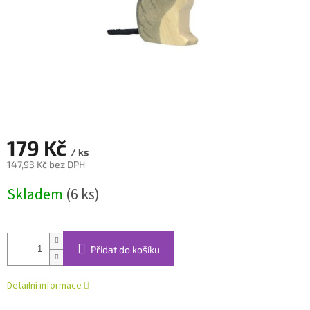
179 Kč
/ ks
147,93 Kč bez DPH
Měrná
Skladem
(6 ks)
cena:
Přidat do košíku
Detailní informace