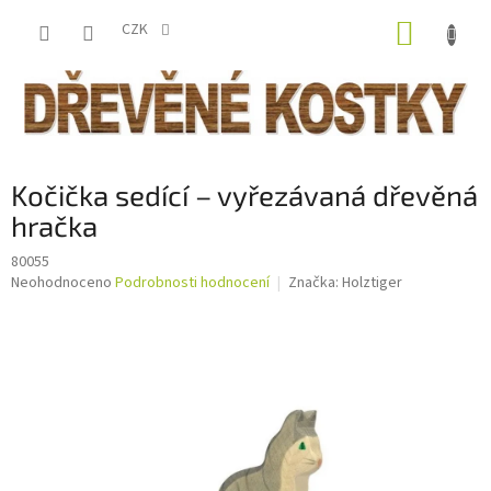
Přejít
NÁKUP
na
CZK
obsah
KOŠÍK
Kočička sedící – vyřezávaná dřevěná
hračka
80055
Průměrné
Neohodnoceno
Podrobnosti hodnocení
Značka:
Holztiger
hodnocení
produktu
je
0,0
z
5
hvězdiček.