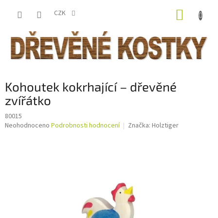
Přejít
NÁKUP
na
CZK
obsah
KOŠÍK
Kohoutek kokrhající – dřevěné
zvířátko
80015
Průměrné
Neohodnoceno
Podrobnosti hodnocení
Značka:
Holztiger
hodnocení
produktu
je
0,0
z
5
hvězdiček.