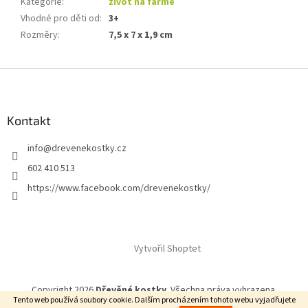
Kategorie
:
život na farmě
Vhodné pro děti od
:
3+
Rozměry
:
7,5 x 7 x 1,9 cm
Z
á
p
a
Kontakt
t
info
@
drevenekostky.cz
í
602 410 513
https://www.facebook.com/drevenekostky/
Vytvořil Shoptet
Copyright 2026
Dřevěné kostky
. Všechna práva vyhrazena.
Tento web používá soubory cookie. Dalším procházením tohoto webu vyjadřujete