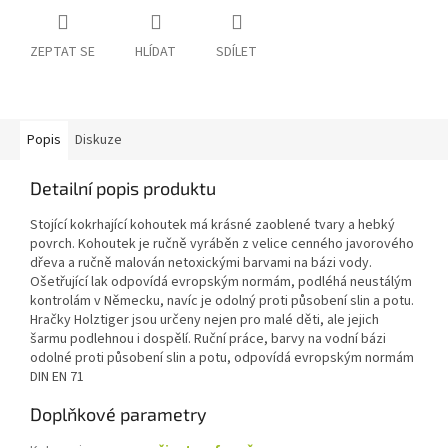
ZEPTAT SE
HLÍDAT
SDÍLET
Popis
Diskuze
Detailní popis produktu
Stojící kokrhající kohoutek má krásné zaoblené tvary a hebký
povrch. Kohoutek je ručně vyráběn z velice cenného javorového
dřeva a ručně malován netoxickými barvami na bázi vody.
Ošetřující lak odpovídá evropským normám, podléhá neustálým
kontrolám v Německu, navíc je odolný proti působení slin a potu.
Hračky Holztiger jsou určeny nejen pro malé děti, ale jejich
šarmu podlehnou i dospělí. Ruční práce, barvy na vodní bázi
odolné proti působení slin a potu, odpovídá evropským normám
DIN EN 71
Doplňkové parametry