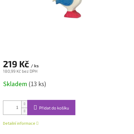
219 Kč
/ ks
180,99 Kč bez DPH
Měrná
Skladem
(13 ks)
cena:
Přidat do košíku
Detailní informace